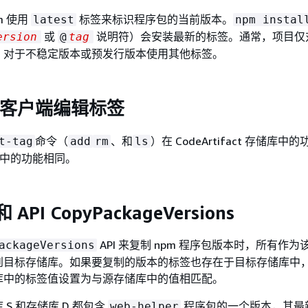
m 使用
标签来标识程序包的当前版本。
latest
npm instal
或
说明符）会安装最新的标签。通常，项目仅
ersion
@
tag
。对于不稳定版本或预发行版本使用其他标签。
m 客户端编辑标签
命令（
、和
）在 CodeArtifact 存储库中
t-tag
add
rm
ls
中的功能相同。
API CopyPackageVersions
API 来复制 npm 程序包版本时，所有作
ackageVersions
到目标存储库。如果要复制的版本的标签也存在于目标存储库中
库中的标签值设置为与源存储库中的值相匹配。
S 和存储库 D 都包含
程序包的一个版本，其最
web-helper