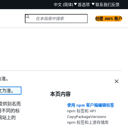
中文 (简体)
首选项
联系我们
反馈
创建 AWS 账户
为准。
文为准。
本页内容
提供别名而
使用 npm 客户端编辑标签
用不同的标
npm 标签和 API
CopyPackageVersions
网站上的
npm 标签和上游存储库