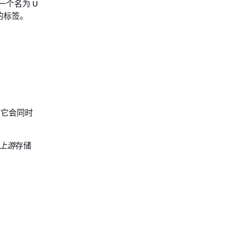
一个名为 U
的标签。
它会同时
上游
存储