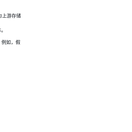
为上游存储
本。
。例如，假