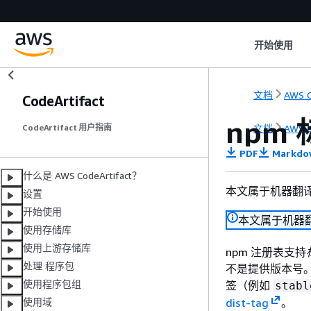
开始使用
文档
AWS C
CodeArtifact
npm
文档
AWS C
CodeArtifact 用户指南
PDF
Markdo
什么是 AWS CodeArtifact？
本文属于机器翻
设置
开始使用
本文属于机器
使用存储库
使用上游存储库
npm 注册表支持
处理 程序包
不是提供版本号
使用程序包组
签（例如
stabl
dist-tag
。
使用域