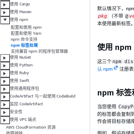
使用 Cargo
默认情况下，np
使用 Maven
（不带
pkg
@
v
使用 npm
本使用最新标签
配置和使用 npm
配置和使用 Yarn
npm 命令支持
使用 np
npm 标签处理
支持兼容 npm 的程序包管理器
使用 NuGet
这三个
npm dis
使用 Python
认 npm
注册表
使用 Ruby
使用 Swift
使用通用程序包
npm 标签和 
CodeArtifact 与一起使用 CodeBuild
监控 CodeArtifact
当您使用
CopyP
安全性
的标签都会复制
使用 VPC 端点
作会将目标存储
AWS CloudFormation 资源
例如，假设存储库 
故障排除