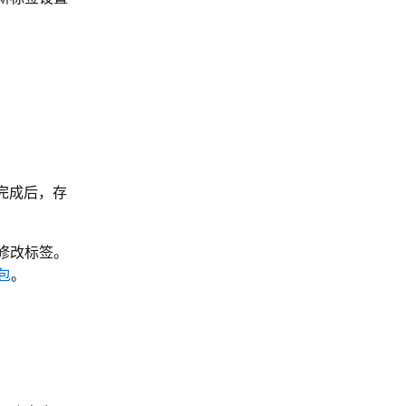
操作完成后，存
修改标签。
包
。