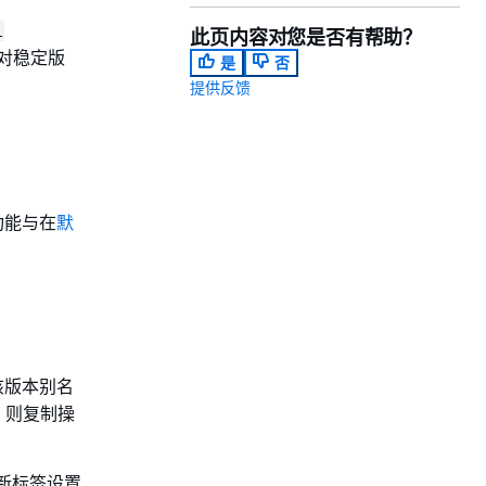
l
此页内容对您是否有帮助？
对稳定版
是
否
提供反馈
的功能与在
默
为该版本别名
，则复制操
新标签设置