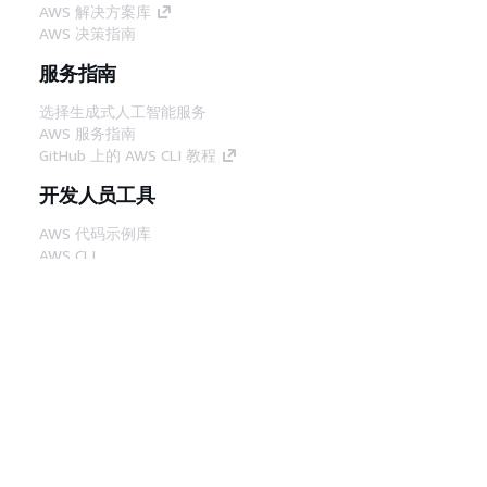
AWS 解决方案库
AWS 决策指南
服务指南
选择生成式人工智能服务
AWS 服务指南
GitHub 上的 AWS CLI 教程
开发人员工具
AWS 代码示例库
AWS CLI
AWS 构建者中心
AWS 开发人员工具博客
有用的链接
下载 AWS 文档 MCP 服务器
登录 AWS 管理控制台
AWS re:Post
隐私
网站条款
Cookie 首选项
© 2026,