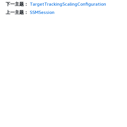
下一主题：
TargetTrackingScalingConfiguration
上一主题：
SSMSession