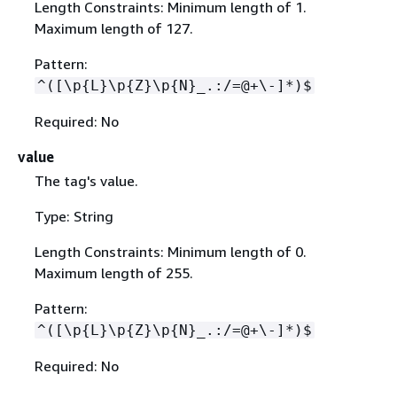
Length Constraints: Minimum length of 1.
Maximum length of 127.
Pattern:
^([\p
{
L}\p
{
Z}\p
{
N}_.:/=@+\-]*)$
Required: No
value
The tag's value.
Type: String
Length Constraints: Minimum length of 0.
Maximum length of 255.
Pattern:
^([\p
{
L}\p
{
Z}\p
{
N}_.:/=@+\-]*)$
Required: No