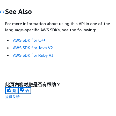
See Also
For more information about using this API in one of the
language-specific AWS SDKs, see the following:
AWS SDK for C++
AWS SDK for Java V2
AWS SDK for Ruby V3
此页内容对您是否有帮助？
是
否
提供反馈