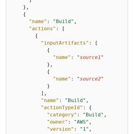
    },

{
"name"
: 
"Build"
,

"actions"
: [

{
"inputArtifacts"
: [

{
"name"
: 
"
source1
"
            },

{
"name"
: 
"
source2
"
            }

          ],

"name"
: 
"Build"
,

"actionTypeId"
: 
{
"category"
: 
"Build"
,

"owner"
: 
"AWS"
,

"version"
: 
"1"
,
