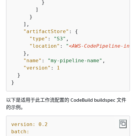
          }

        ]

      }

    ],

"artifactStore"
: 
{
"type"
: 
"S3"
,

"location"
: 
"
<AWS-CodePipeline-inte
    },

"name"
: 
"my-pipeline-name"
,

"version"
: 
1
  }

}
以下是适用于此工作流配置的 CodeBuild buildspec 文件
的示例。
version:
0.2
batch: