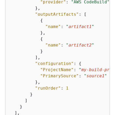
"provider"
: 
"AWS CodeBuild"
          },

"outputArtifacts"
: [

{
"name"
: 
"
artifact1
"
            },

{
"name"
: 
"
artifact2
"
            }

          ],

"configuration"
: 
{
"ProjectName"
: 
"
my-build-proj
"PrimarySource"
: 
"
source1
"
          },

"runOrder"
: 
1
        }

      ]

    }

  ],
