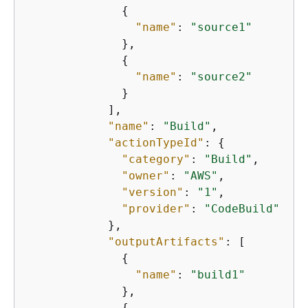
{
"name"
: 
"source1"
              },

{
"name"
: 
"source2"
              }

            ],

"name"
: 
"Build"
,

"actionTypeId"
: 
{
"category"
: 
"Build"
,

"owner"
: 
"AWS"
,

"version"
: 
"1"
,

"provider"
: 
"CodeBuild"
            },

"outputArtifacts"
: [

{
"name"
: 
"build1"
              },

{