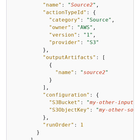
"name"
: 
"
Source2
"
,

"actionTypeId"
: 
{
"category"
: 
"Source"
,

"owner"
: 
"AWS"
,

"version"
: 
"1"
,

"provider"
: 
"S3"
          },

"outputArtifacts"
: [

{
"name"
: 
"
source2
"
            }

          ],

"configuration"
: 
{
"S3Bucket"
: 
"
my-other-input-b
"S3ObjectKey"
: 
"
my-other-sour
          },

"runOrder"
: 
1
        }

      ]
