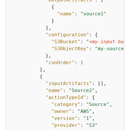
{
"name"
: 
"source1"
              }

            ],

"configuration"
: 
{
"S3Bucket"
: 
"
<my-input-buck
"S3ObjectKey"
: 
"my-source-c
            },

"runOrder"
: 
1
          },

{
"inputArtifacts"
: [],

"name"
: 
"Source2"
,

"actionTypeId"
: 
{
"category"
: 
"Source"
,

"owner"
: 
"AWS"
,

"version"
: 
"1"
,

"provider"
: 
"S3"