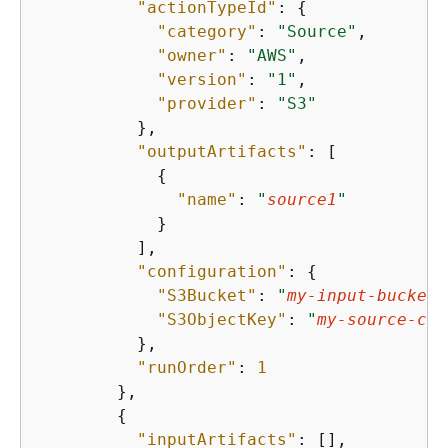
"actionTypeId"
: 
{
"category"
: 
"Source"
,

"owner"
: 
"AWS"
,

"version"
: 
"1"
,

"provider"
: 
"S3"
          },

"outputArtifacts"
: [

{
"name"
: 
"
source1
"
            }

          ],

"configuration"
: 
{
"S3Bucket"
: 
"
my-input-bucket-
"S3ObjectKey"
: 
"
my-source-cod
          },

"runOrder"
: 
1
        },

{
"inputArtifacts"
: [],
