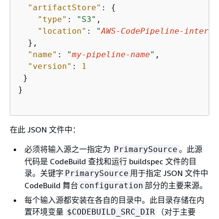
"artifactStore"
: 
{
"type"
: 
"S3"
,

"location"
: 
"
AWS-CodePipeline-interna
  },

"name"
: 
"
my-pipeline-name
"
,

"version"
: 
1
 }

}

在此 JSON 文件中：
必须将输入源之一指定为
。此源
PrimarySource
代码是 CodeBuild 查找和运行 buildspec 文件的目
录。关键字
用于指定 JSON 文件中
PrimarySource
CodeBuild 舞台
部分的主要来源。
configuration
每个输入源都安装在各自的目录中。此目录存储在内
置环境变量
（对于主要
$CODEBUILD_SRC_DIR