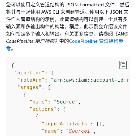
您可以使用定义管道结构的 JSON-formatted 文件，然后
将其与一起使用 AWS CLI 来创建管道。使用以下 JSON 文
件作为管道结构的示例，此管道结构可以创建一个具有多
输入源和多输出构件的构建。稍后，此示例会介绍该文件
如何指定多个输入和输出。有关更多信息，请参阅《
AWS
CodePipeline 用户指南》
中的
CodePipeline 管道结构参
考
。
{
"pipeline"
: 
{
"roleArn"
: 
"arn:aws:iam::account-id:rol
"stages"
: [

{
"name"
: 
"Source"
,

"actions"
: [

{
"inputArtifacts"
: [],

"name"
: 
"
Source1
"
,
