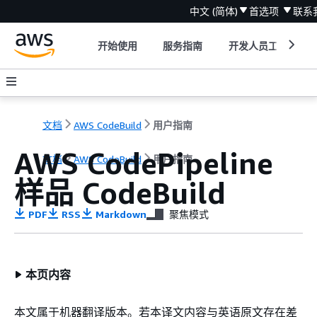
中文 (简体)
首选项
联系
开始使用
服务指南
开发人员工具
文档
AWS CodeBuild
用户指南
AWS CodePipeline
文档
AWS CodeBuild
用户指南
样品 CodeBuild
PDF
RSS
Markdown
聚焦模式
本页内容
本文属于机器翻译版本。若本译文内容与英语原文存在差