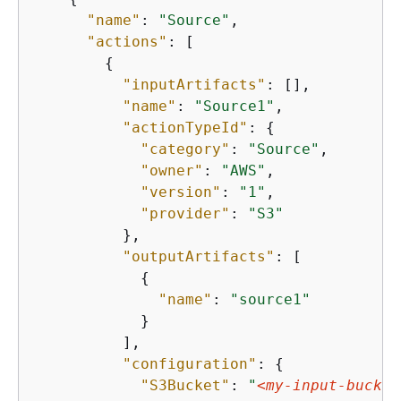
"name"
: 
"Source"
,

"actions"
: [

{
"inputArtifacts"
: [],

"name"
: 
"Source1"
,

"actionTypeId"
: 
{
"category"
: 
"Source"
,

"owner"
: 
"AWS"
,

"version"
: 
"1"
,

"provider"
: 
"S3"
          },

"outputArtifacts"
: [

{
"name"
: 
"source1"
            }

          ],

"configuration"
: 
{
"S3Bucket"
: 
"
<my-input-bucket