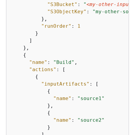
"S3Bucket"
: 
"
<my-other-input-
"S3ObjectKey"
: 
"my-other-sour
          },

"runOrder"
: 
1
        }

      ]

    },

{
"name"
: 
"Build"
,

"actions"
: [

{
"inputArtifacts"
: [

{
"name"
: 
"source1"
            },

{
"name"
: 
"source2"
            }

          ],
