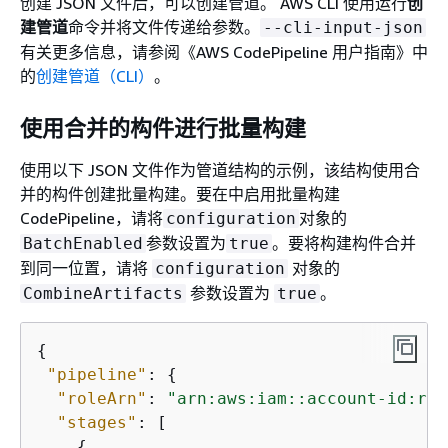
创建 JSON 文件后，可以创建管道。 AWS CLI 使用运行
创
建管道
命令并将文件传递给参数。
--cli-input-json
有关更多信息，请参阅《AWS CodePipeline 用户指南》
中
的
创建管道（CLI）
。
使用合并的构件进行批量构建
使用以下 JSON 文件作为管道结构的示例，该结构使用合
并的构件创建批量构建。要在中启用批量构建
CodePipeline，请将
对象的
configuration
参数设置为
。要将构建构件合并
BatchEnabled
true
到同一位置，请将
对象的
configuration
参数设置为
。
CombineArtifacts
true
{
"pipeline"
: 
{
"roleArn"
: 
"arn:aws:iam::account-id:rol
"stages"
: [

{