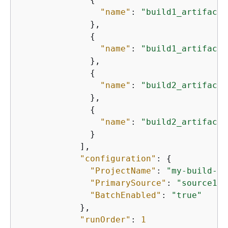
"name"
: 
"build1_artifact1
              },

{
"name"
: 
"build1_artifact2
              },

{
"name"
: 
"build2_artifact1
              },

{
"name"
: 
"build2_artifact2
              }

            ],

"configuration"
: 
{
"ProjectName"
: 
"my-build-pr
"PrimarySource"
: 
"source1"
,

"BatchEnabled"
: 
"true"
            },

"runOrder"
: 
1