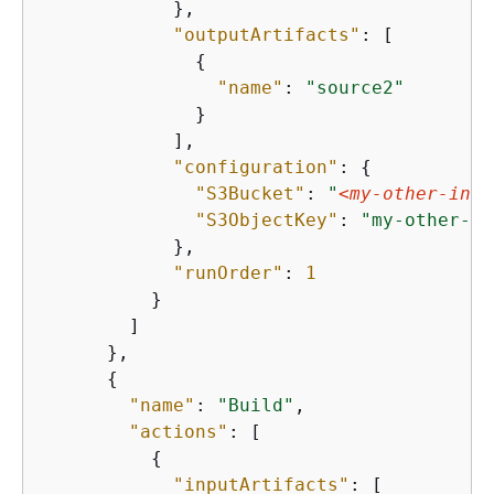
            },

"outputArtifacts"
: [

{
"name"
: 
"source2"
              }

            ],

"configuration"
: 
{
"S3Bucket"
: 
"
<my-other-inpu
"S3ObjectKey"
: 
"my-other-so
            },

"runOrder"
: 
1
          }

        ]

      },

{
"name"
: 
"Build"
,

"actions"
: [

{
"inputArtifacts"
: [
