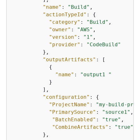
"name"
: 
"Build"
,

"actionTypeId"
: 
{
"category"
: 
"Build"
,

"owner"
: 
"AWS"
,

"version"
: 
"1"
,

"provider"
: 
"CodeBuild"
          },

"outputArtifacts"
: [

{
"name"
: 
"output1 "
            }

          ],

"configuration"
: 
{
"ProjectName"
: 
"my-build-proj
"PrimarySource"
: 
"source1"
,

"BatchEnabled"
: 
"true"
,

"CombineArtifacts"
: 
"true"
          },
