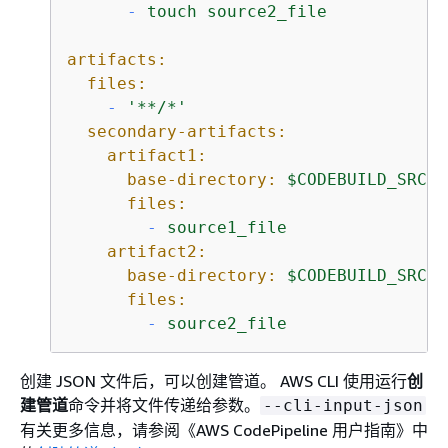
-
touch
source2_file
artifacts:
files:
-
'**/*'
secondary-artifacts:
artifact1:
base-directory:
$CODEBUILD_SRC_D
files:
-
source1_file
artifact2:
base-directory:
$CODEBUILD_SRC_D
files:
-
source2_file
创建 JSON 文件后，可以创建管道。 AWS CLI 使用运行
创
建管道
命令并将文件传递给参数。
--cli-input-json
有关更多信息，请参阅《AWS CodePipeline 用户指南》
中