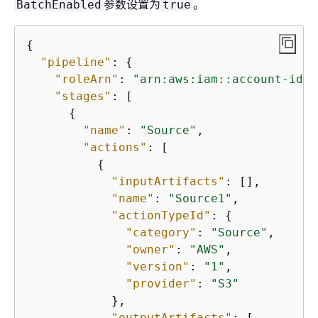
参数设置为
。
BatchEnabled
true
{
"pipeline"
: 
{
"roleArn"
: 
"arn:aws:iam::account-id:r
"stages"
: [

{
"name"
: 
"Source"
,

"actions"
: [

{
"inputArtifacts"
: [],

"name"
: 
"Source1"
,

"actionTypeId"
: 
{
"category"
: 
"Source"
,

"owner"
: 
"AWS"
,

"version"
: 
"1"
,

"provider"
: 
"S3"
            },

"outputArtifacts"
: [
