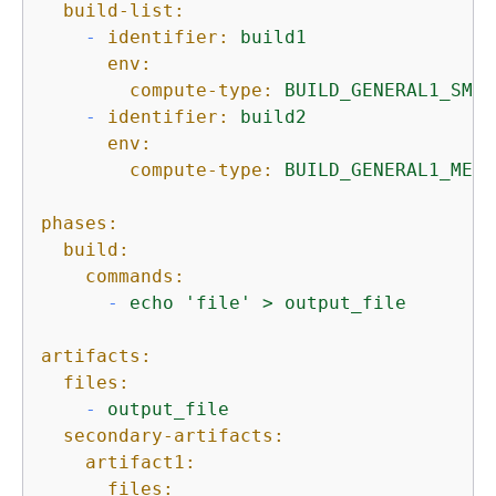
build-list:
-
identifier:
build1
env:
compute-type:
BUILD_GENERAL1_SMAL
-
identifier:
build2
env:
compute-type:
BUILD_GENERAL1_MEDI
phases:
build:
commands:
-
echo
'file'
>
output_file
artifacts:
files:
-
output_file
secondary-artifacts:
artifact1:
files: