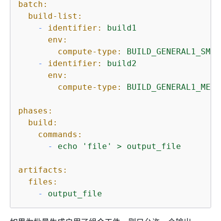
batch:
build-list:
-
identifier:
build1
env:
compute-type:
BUILD_GENERAL1_SMAL
-
identifier:
build2
env:
compute-type:
BUILD_GENERAL1_MEDI
phases:
build:
commands:
-
echo
'file'
>
output_file
artifacts:
files:
-
output_file