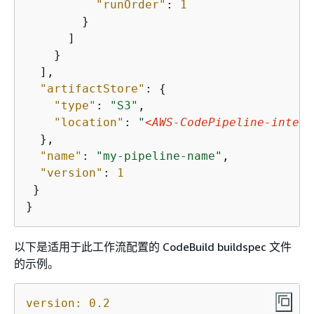
"runOrder"
: 
1
        }

      ]

    }

  ],

"artifactStore"
: 
{
"type"
: 
"S3"
,

"location"
: 
"
<AWS-CodePipeline-intern
  },

"name"
: 
"my-pipeline-name"
,

"version"
: 
1
 }

}
以下是适用于此工作流配置的 CodeBuild buildspec 文件
的示例。
version:
0.2