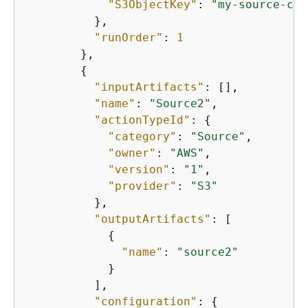
"S3ObjectKey"
: 
"my-source-cod
          },

"runOrder"
: 
1
        },

{
"inputArtifacts"
: [],

"name"
: 
"Source2"
,

"actionTypeId"
: 
{
"category"
: 
"Source"
,

"owner"
: 
"AWS"
,

"version"
: 
"1"
,

"provider"
: 
"S3"
          },

"outputArtifacts"
: [

{
"name"
: 
"source2"
            }

          ],

"configuration"
: 
{