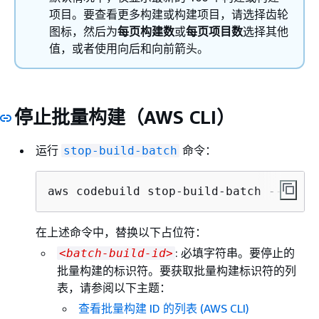
项目。要查看更多构建或构建项目，请选择齿轮
图标，然后为
每页构建数
或
每页项目数
选择其他
值，或者使用向后和向前箭头。
停止批量构建（AWS CLI）
运行
命令：
stop-build-batch
aws codebuild stop-build-batch --id 
<b
在上述命令中，替换以下占位符：
: 必填字符串。要停止的
<batch-build-id>
批量构建的标识符。要获取批量构建标识符的列
表，请参阅以下主题：
查看批量构建 ID 的列表 (AWS CLI)