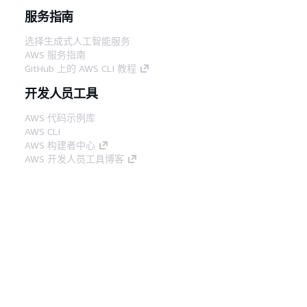
服务指南
选择生成式人工智能服务
AWS 服务指南
GitHub 上的 AWS CLI 教程
开发人员工具
AWS 代码示例库
AWS CLI
AWS 构建者中心
AWS 开发人员工具博客
有用的链接
下载 AWS 文档 MCP 服务器
登录 AWS 管理控制台
AWS re:Post
隐私
网站条款
Cookie 首选项
© 2026,
Amazon Web Services, Inc. 或其附属公司。保留所有