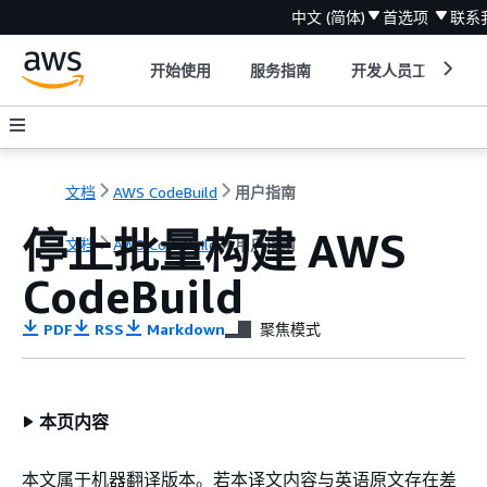
中文 (简体)
首选项
联系
开始使用
服务指南
开发人员工具
文档
AWS CodeBuild
用户指南
停止批量构建 AWS
文档
AWS CodeBuild
用户指南
CodeBuild
PDF
RSS
Markdown
聚焦模式
本页内容
本文属于机器翻译版本。若本译文内容与英语原文存在差