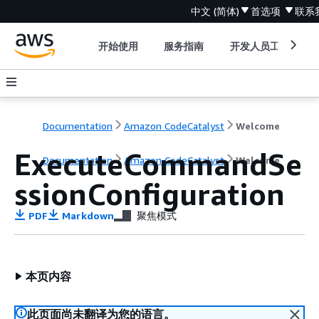
中文 (简体)
首选项
联系
开始使用
服务指南
开发人员工具
Documentation
Amazon CodeCatalyst
Welcome
ExecuteCommandSe
Documentation
Amazon CodeCatalyst
Welcome
ssionConfiguration
PDF
Markdown
聚焦模式
本页内容
此页面尚未翻译为您的语言。