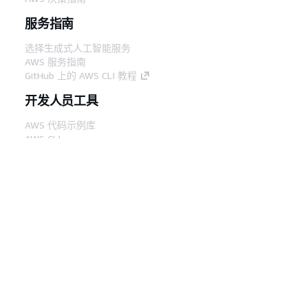
服务指南
选择生成式人工智能服务
AWS 服务指南
GitHub 上的 AWS CLI 教程
开发人员工具
AWS 代码示例库
AWS CLI
AWS 构建者中心
AWS 开发人员工具博客
有用的链接
下载 AWS 文档 MCP 服务器
登录 AWS 管理控制台
AWS re:Post
隐私
网站条款
Cookie 首选项
© 2026,
Amazon Web Services, Inc. 或其附属公司。保留所有