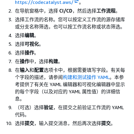
https://codecatalyst.aws/
。
在导航窗格中，选择
CI/CD
，然后选择
工作流程
。
选择工作流的名称。您可以按定义工作流的源存储库
或分支名称筛选，也可以按工作流名称或状态筛选。
选择
编辑
。
选择
可视化
。
选择
操作
。
在
操作
中，选择
构建
。
在
输入
和
配置
选项卡中，根据需要填写字段。有关每
个字段的描述，请参阅
构建和测试操作 YAML
。本参
考提供了有关在 YAML 编辑器和可视化编辑器中显示
的每个字段（以及对应的 YAML 属性值）的详细信
息。
（可选）选择
验证
，在提交之前验证工作流的 YAML
代码。
选择
提交
，输入提交消息，然后再次选择
提交
。