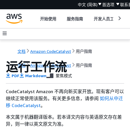
中文 (简体)
首选项
联系
开始使用
服务指南
开发人员工具
文档
Amazon CodeCatalyst
用户指南
运行工作流
文档
Amazon CodeCatalyst
用户指南
PDF
Markdown
聚焦模式
CodeCatalyst Amazon 不再向新买家开放。现有客户可以
继续正常使用该服务。有关更多信息，请参阅
如何从中迁
移 CodeCatalyst
。
本文属于机器翻译版本。若本译文内容与英语原文存在差
异，则一律以英文原文为准。