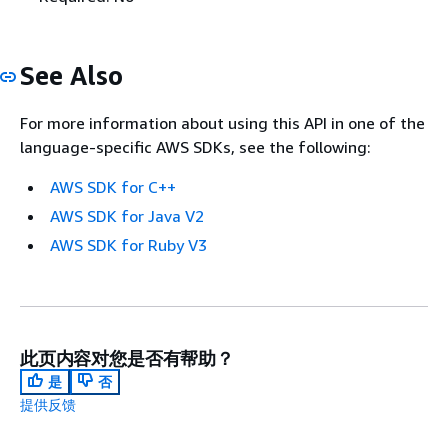
See Also
For more information about using this API in one of the
language-specific AWS SDKs, see the following:
AWS SDK for C++
AWS SDK for Java V2
AWS SDK for Ruby V3
此页内容对您是否有帮助？
是
否
提供反馈