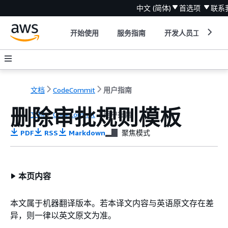
中文 (简体)
首选项
联系
开始使用
服务指南
开发人员工具
文档
CodeCommit
用户指南
删除审批规则模板
文档
CodeCommit
用户指南
PDF
RSS
Markdown
聚焦模式
本页内容
本文属于机器翻译版本。若本译文内容与英语原文存在差
异，则一律以英文原文为准。