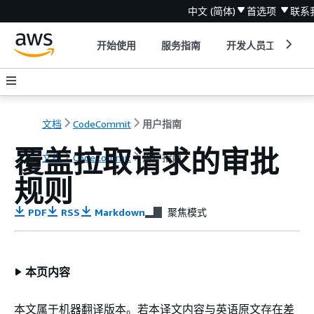
中文 (简体)
首选项
联系
开始使用
服务指南
开发人员工具
文档
CodeCommit
用户指南
覆盖拉取请求的审批
文档
CodeCommit
用户指南
规则
PDF
RSS
Markdown
聚焦模式
本页内容
本文属于机器翻译版本。若本译文内容与英语原文存在差