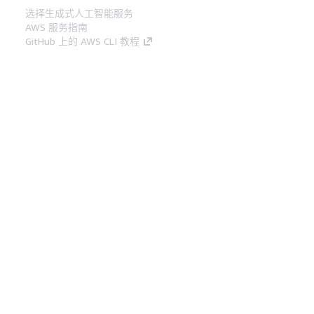
选择生成式人工智能服务
AWS 服务指南
GitHub 上的 AWS CLI 教程
开发人员工具
AWS 代码示例库
AWS CLI
AWS 构建者中心
AWS 开发人员工具博客
有用的链接
下载 AWS 文档 MCP 服务器
登录 AWS 管理控制台
AWS re:Post
隐私
网站条款
Cookie 首选项
© 2026,
Amazon Web Services, Inc. 或其附属公司。保留所有
中文 (简体)
权利。