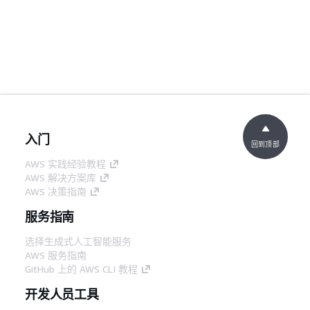
入门
回到顶部
AWS 实践经验教程
AWS 解决方案库
AWS 决策指南
服务指南
选择生成式人工智能服务
AWS 服务指南
GitHub 上的 AWS CLI 教程
开发人员工具