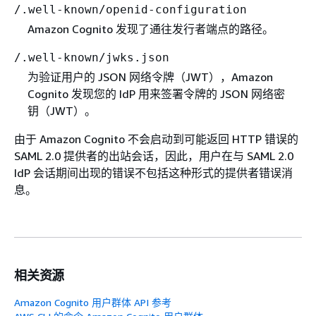
/.well-known/openid-configuration
Amazon Cognito 发现了通往发行者端点的路径。
/.well-known/jwks.json
为验证用户的 JSON 网络令牌（JWT），Amazon
Cognito 发现您的 IdP 用来签署令牌的 JSON 网络密
钥（JWT）。
由于 Amazon Cognito 不会启动到可能返回 HTTP 错误的
SAML 2.0 提供者的出站会话，因此，用户在与 SAML 2.0
IdP 会话期间出现的错误不包括这种形式的提供者错误消
息。
相关资源
Amazon Cognito 用户群体 API 参考