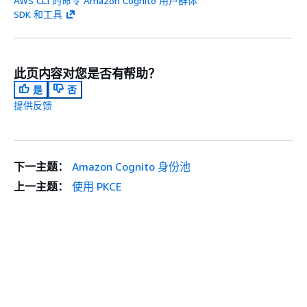
AWS CLI 的命令 Amazon Cognito 用户群体
SDK 和工具
此页内容对您是否有帮助？
是
否
提供反馈
下一主题：
Amazon Cognito 身份池
上一主题：
使用 PKCE