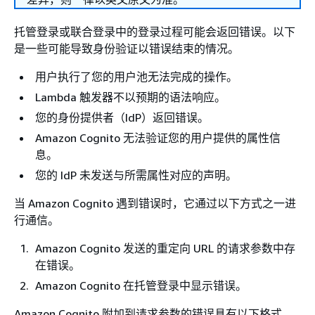
托管登录或联合登录中的登录过程可能会返回错误。以下
是一些可能导致身份验证以错误结束的情况。
用户执行了您的用户池无法完成的操作。
Lambda 触发器不以预期的语法响应。
您的身份提供者（IdP）返回错误。
Amazon Cognito 无法验证您的用户提供的属性信
息。
您的 IdP 未发送与所需属性对应的声明。
当 Amazon Cognito 遇到错误时，它通过以下方式之一进
行通信。
Amazon Cognito 发送的重定向 URL 的请求参数中存
在错误。
Amazon Cognito 在托管登录中显示错误。
Amazon Cognito 附加到请求参数的错误具有以下格式。