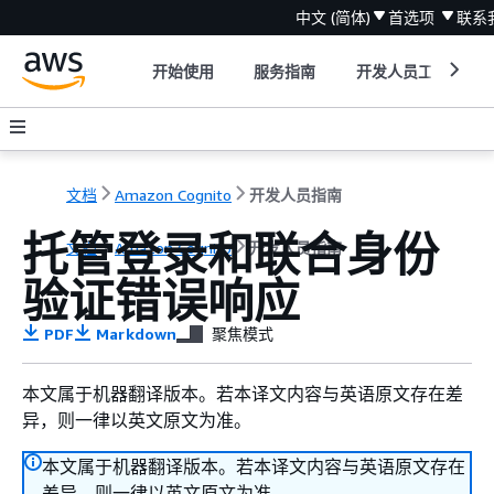
中文 (简体)
首选项
联系
开始使用
服务指南
开发人员工具
文档
Amazon Cognito
开发人员指南
托管登录和联合身份
文档
Amazon Cognito
开发人员指南
验证错误响应
PDF
Markdown
聚焦模式
本文属于机器翻译版本。若本译文内容与英语原文存在差
异，则一律以英文原文为准。
本文属于机器翻译版本。若本译文内容与英语原文存在
差异，则一律以英文原文为准。