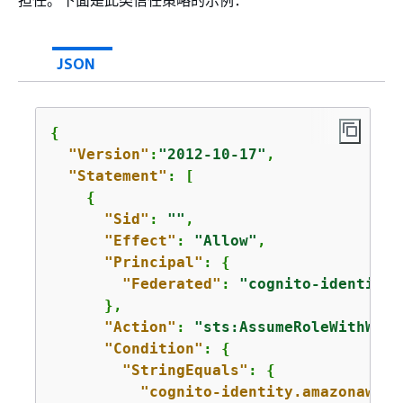
JSON
{
"Version"
:
"2012-10-17"
,

"Statement"
: [

{
"Sid"
: 
""
,

"Effect"
: 
"Allow"
,

"Principal"
: 
{
"Federated"
: 
"cognito-identity.
      },

"Action"
: 
"sts:AssumeRoleWithWebI
"Condition"
: 
{
"StringEquals"
: 
{
"cognito-identity.amazonaws.c