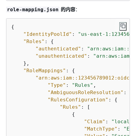
的内容
：
role-mapping.json
{
"IdentityPoolId"
: 
"us-east-1:12345678
"Roles"
: 
{
"authenticated"
: 
"arn:aws:iam::12
"unauthenticated"
: 
"arn:aws:iam::
    },

"RoleMappings"
: 
{
"arn:aws:iam::123456789012:oidc-p
"Type"
: 
"Rules"
,

"AmbiguousRoleResolution"
: 
"A
"RulesConfiguration"
: 
{
"Rules"
: [

{
"Claim"
: 
"locale"
"MatchType"
: 
"Equ