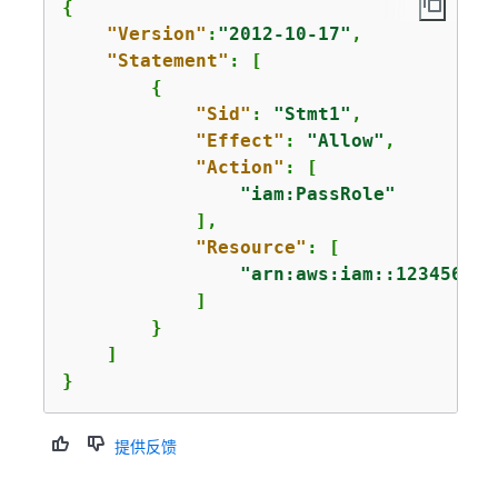
{
"Version"
:
"2012-10-17"
,

"Statement"
: [

{
"Sid"
: 
"Stmt1"
,

"Effect"
: 
"Allow"
,

"Action"
: [

"iam:PassRole"
            ],

"Resource"
: [

"arn:aws:iam::123456789
            ]

        }

    ]

}
提供反馈