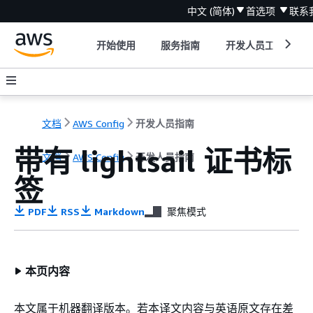
中文 (简体)
首选项
联系
开始使用
服务指南
开发人员工具
文档
AWS Config
开发人员指南
带有 lightsail 证书标
文档
AWS Config
开发人员指南
签
PDF
RSS
Markdown
聚焦模式
本页内容
本文属于机器翻译版本。若本译文内容与英语原文存在差