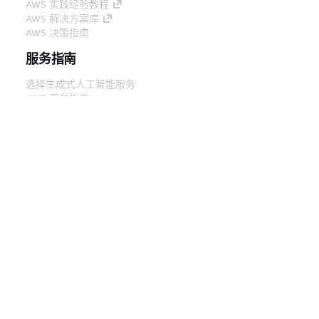
AWS 实践经验教程
AWS 解决方案库
AWS 决策指南
服务指南
选择生成式人工智能服务
AWS 服务指南
GitHub 上的 AWS CLI 教程
开发人员工具
AWS 代码示例库
AWS CLI
AWS 构建者中心
AWS 开发人员工具博客
有用的链接
下载 AWS 文档 MCP 服务器
登录 AWS 管理控制台
AWS re:Post