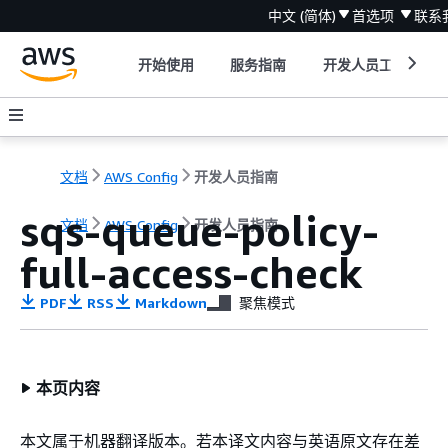
中文 (简体)
首选项
联系
开始使用
服务指南
开发人员工具
文档
AWS Config
开发人员指南
sqs-queue-policy-
文档
AWS Config
开发人员指南
full-access-check
PDF
RSS
Markdown
聚焦模式
本页内容
本文属于机器翻译版本。若本译文内容与英语原文存在差