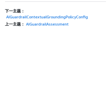
下一主题：
AIGuardrailContextualGroundingPolicyConfig
上一主题：
AIGuardrailAssessment