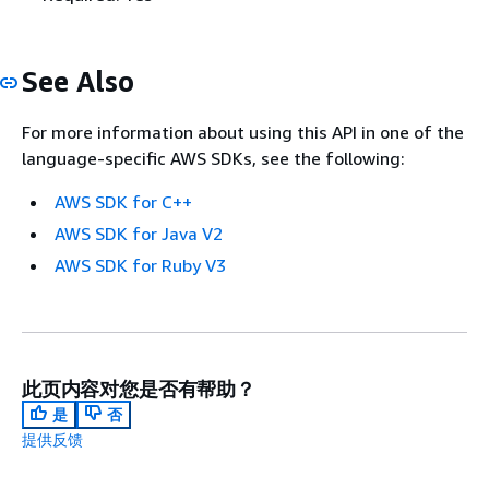
See Also
For more information about using this API in one of the
language-specific AWS SDKs, see the following:
AWS SDK for C++
AWS SDK for Java V2
AWS SDK for Ruby V3
此页内容对您是否有帮助？
是
否
提供反馈