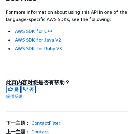
For more information about using this API in one of the
language-specific AWS SDKs, see the following:
AWS SDK for C++
AWS SDK for Java V2
AWS SDK for Ruby V3
此页内容对您是否有帮助？
是
否
提供反馈
下一主题：
ContactFilter
上一主题：
Contact