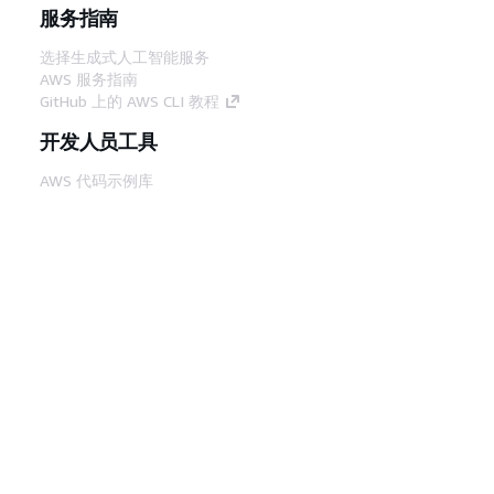
服务指南
选择生成式人工智能服务
AWS 服务指南
GitHub 上的 AWS CLI 教程
开发人员工具
AWS 代码示例库
AWS CLI
AWS 构建者中心
AWS 开发人员工具博客
有用的链接
下载 AWS 文档 MCP 服务器
登录 AWS 管理控制台
AWS re:Post
隐私
网站条款
Cookie 首选项
© 2026,
Amazon Web Services, Inc. 或其附属公司。保留所有
中文 (简体)
权利。