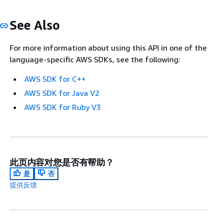
See Also
For more information about using this API in one of the
language-specific AWS SDKs, see the following:
AWS SDK for C++
AWS SDK for Java V2
AWS SDK for Ruby V3
此页内容对您是否有帮助？
是
否
提供反馈