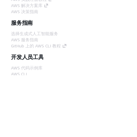
AWS 解决方案库
AWS 决策指南
服务指南
选择生成式人工智能服务
AWS 服务指南
GitHub 上的 AWS CLI 教程
开发人员工具
AWS 代码示例库
AWS CLI
AWS 构建者中心
AWS 开发人员工具博客
有用的链接
下载 AWS 文档 MCP 服务器
登录 AWS 管理控制台
AWS re:Post
隐私
网站条款
Cookie 首选项
© 2026,