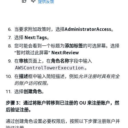
提供反馈
当要求附加政策时，选择
AdministratorAccess
。
选择
Next:Tags
。
您可能会看到一个标题为
添加标签
的可选屏幕。选择
“暂时跳过此屏幕”
Next:Review
在
审核
页面上，在
角色名称
字段中输入
。
AWSControlTowerExecution
在
描述
框中输入简短描述，例如
允许注册时具有完全
的账户访问权限。
选择
创建角色
。
步骤 3：通过将账户转移到已注册的 OU 来注册账户，然
后验证注册。
通过创建角色设置必要权限后，按照以下步骤注册账户并