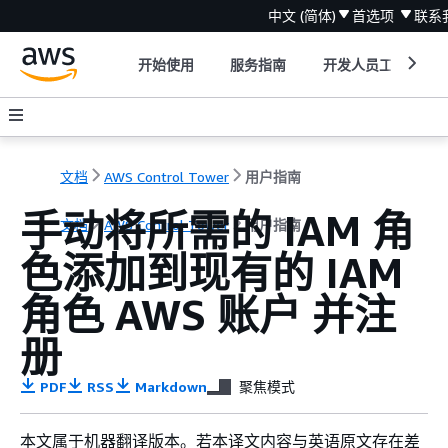
中文 (简体)
首选项
联系
开始使用
服务指南
开发人员工具
文档
AWS Control Tower
用户指南
手动将所需的 IAM 角
文档
AWS Control Tower
用户指南
色添加到现有的 IAM
角色 AWS 账户 并注
册
PDF
RSS
Markdown
聚焦模式
本文属于机器翻译版本。若本译文内容与英语原文存在差