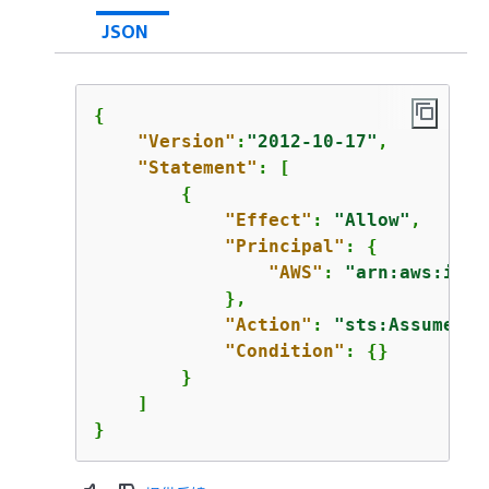
JSON
{
"Version"
:
"2012-10-17"
,

"Statement"
: [

{
"Effect"
: 
"Allow"
,

"Principal"
: 
{
"AWS"
: 
"arn:aws:iam:
            },

"Action"
: 
"sts:AssumeRol
"Condition"
: 
{
}

        }

    ]

}