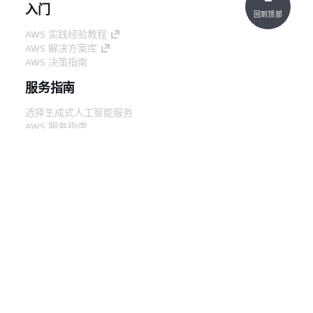
入门
回到顶部
AWS 实践经验教程
AWS 解决方案库
AWS 决策指南
服务指南
选择生成式人工智能服务
AWS 服务指南
GitHub 上的 AWS CLI 教程
开发人员工具
AWS 代码示例库
AWS CLI
AWS 构建者中心
AWS 开发人员工具博客
有用的链接
下载 AWS 文档 MCP 服务器
登录 AWS 管理控制台
AWS re:Post