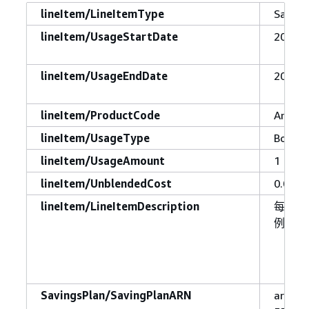
lineItem/LineItemType
Saving
lineItem/UsageStartDate
2019-1
lineItem/UsageEndDate
2019-1
lineItem/ProductCode
Amazo
lineItem/UsageType
BoxUsa
lineItem/UsageAmount
1
lineItem/UnblendedCost
0.0052
lineItem/LineItemDescription
每个按需 
例小时为
SavingsPlan/SavingPlanARN
arn: 