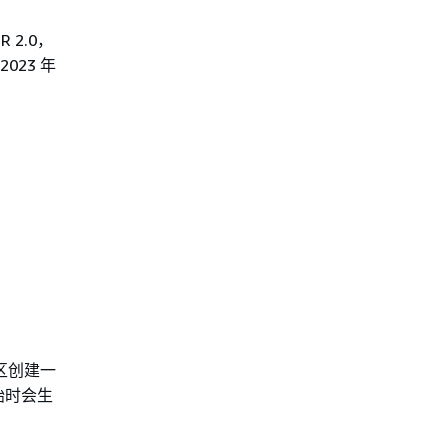
2.0，
023 年
区创建一
始时会生