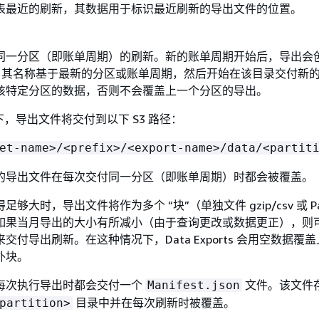
表最近的刷新，其数据用于标识最近刷新的导出文件的位置。
同一分区（即账单周期）的刷新。新的账单周期开始后，导出会
目录，其名称基于最新的分区或账单周期，然后开始在该目录交付新
该特定分区的数据，否则不会覆盖上一个分区的导出。
下，导出文件将交付到以下 S3 路径：
et-name>/<prefix>/<export-name>/data/<partit
的导出文件在每次交付同一分区（即账单周期）时都会被覆盖。
够大时，导出文件将作为多个 “块”（单独文件 gzip/csv 或 Par
如果当月导出的大小有所减小（由于查询更改或数据更正），则
交付导出刷新。在这种情况下，Data Exports 会用空数据覆
外块。
每次执行导出时都会交付一个
文件。该文件
Manifest.json
目录中并在每次刷新时被覆盖。
partition>