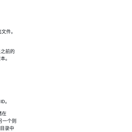
出文件。
盖之前的
版本。
ID。
储在
另一个则
目录中