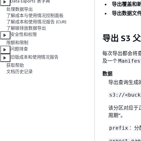
Data Exports 表字典
导出覆盖和
处理数据导出
导出数据文
了解成本与使用情况控制面板
了解成本和使用情况报告 (CUR)
了解碳排放数据导出
安全性和权限
导出 S3
限额和限制
问题排查
每次导出都会将查询中
旧版成本和使用情况报告
及一个
Manifes
获取帮助
文档历史记录
数据
导出查询生成的
s3://<buck
该分区对应于正在
周期”。
：分
prefix
export-nam