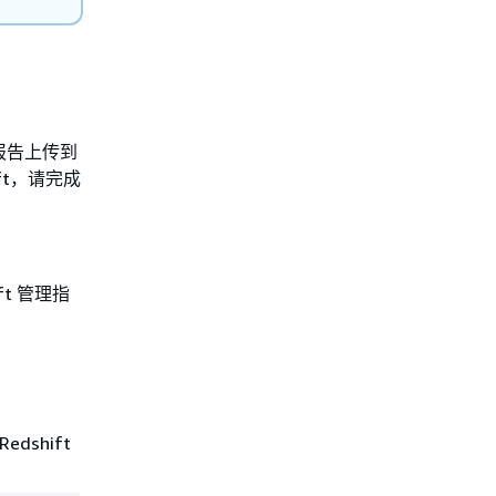
将报告上传到
ift，请完成
ft 管理指
dshift