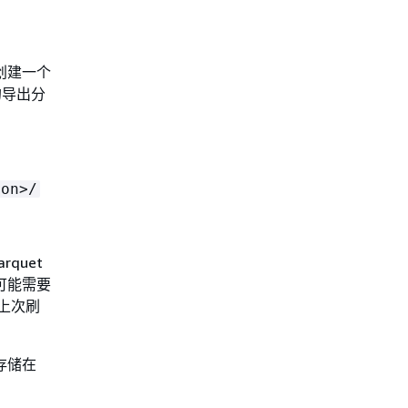
创建一个
的导出分
ion>/
quet
可能需要
盖上次刷
存储在