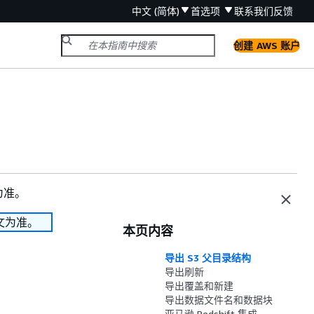
中文 (简体)
首选项
联系我们
反馈
创建 AWS 账户
为准。
文为准。
本页内容
导出 S3 父目录结构
导出刷新
导出覆盖和新建
导出数据文件名和数据块
亚马逊 Redshift 集成