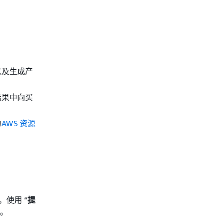
以及生成产
。
结果中向买
为
AWS 资源
。使用 “
提
息。