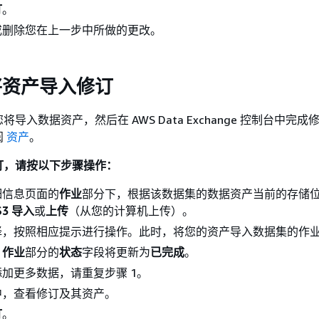
订
。
或删除您在上一步中所做的更改。
将资产导入修订
导入数据资产，然后在 AWS Data Exchange 控制台中完
阅
资产
。
订，请按以下步骤操作：
细信息页面的
作业
部分下，根据该数据集的数据资产当前的存储
S3 导入
或
上传
（从您的计算机上传）。
择，按照相应提示进行操作。此时，将您的资产导入数据集的作
，
作业
部分的
状态
字段将更新为
已完成
。
加更多数据，请重复步骤 1。
中，查看修订及其资产。
订
。