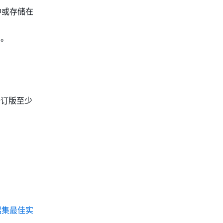
) 中或存储在
》。
个修订版至少
据集最佳实