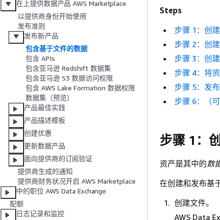
在上提供数据产品 AWS Marketplace
Steps
以提供商身份开始使用
发布准则
步骤 1：创
发布新产品
步骤 2：创
包含基于文件的数据
步骤 3：创
包含 APIs
包含亚马逊 Redshift 数据集
步骤 4：将
包含亚马逊 S3 数据访问权限
步骤 5：发
包含 AWS Lake Formation 数据权限
数据集（预览）
步骤 6：（
产品最佳实践
产品描述模板
创建优惠
步骤 1：
更新数据产品
面向提供商的订阅验证
资产是其中的
数
提供商生成的通知
提供商财务状况开启 AWS Marketplace
在创建和发布基
中的职位 AWS Data Exchange
创建文件。
配额
日志记录和监控
AWS Data