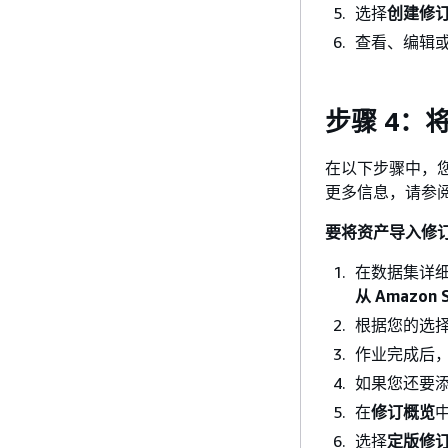
选择
创建修
查看、编辑
步骤 4：
在以下步骤中，您将
更多信息，请参
要将资产导入修
在数据集详
从 Amazon 
根据您的选
作业完成后
如果您还要添
在
修订概览
选择
定版修