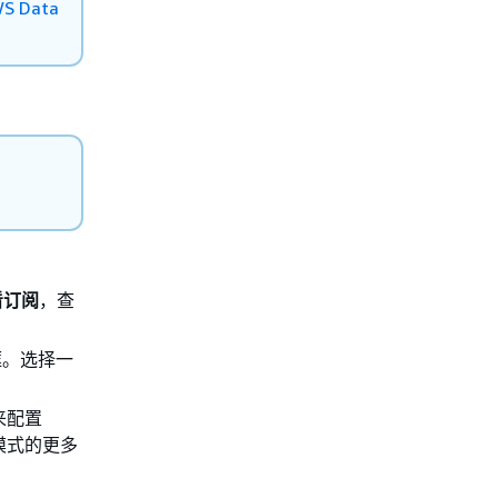
 Data
看订阅
，查
框。选择一
 来配置
模式的更多