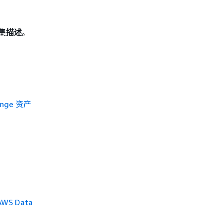
集
描述
。
nge 资产
S Data