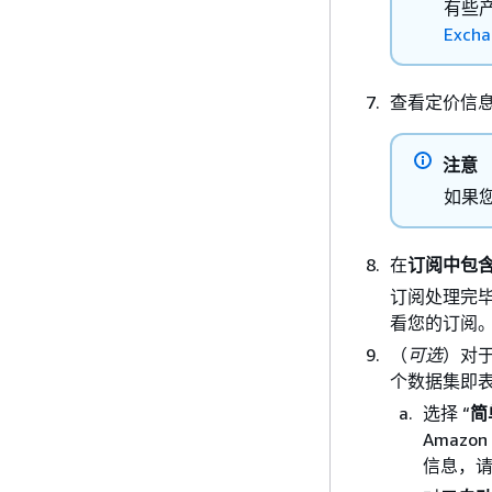
有些
Exch
查看定价信
注意
如果
在
订阅中包
订阅处理完
看您的订阅
（
可选
）对
个数据集即
选择 “
简
Amaz
信息，