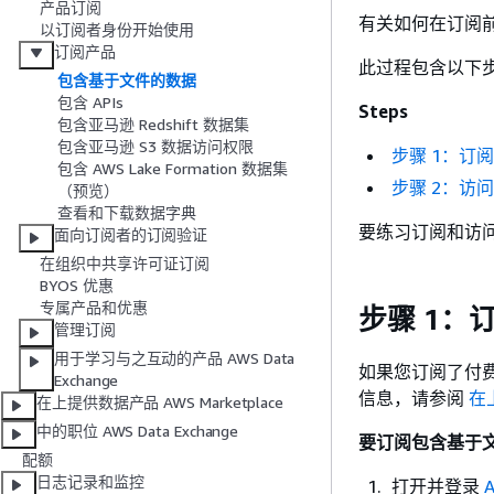
产品订阅
有关如何在订阅
以订阅者身份开始使用
订阅产品
此过程包含以下
包含基于文件的数据
包含 APIs
Steps
包含亚马逊 Redshift 数据集
包含亚马逊 S3 数据访问权限
步骤 1：订
包含 AWS Lake Formation 数据集
步骤 2：访
（预览）
查看和下载数据字典
要练习订阅和访
面向订阅者的订阅验证
在组织中共享许可证订阅
BYOS 优惠
专属产品和优惠
步骤 1：
管理订阅
用于学习与之互动的产品 AWS Data
如果您订阅了付费
Exchange
信息，请参阅
在上
在上提供数据产品 AWS Marketplace
中的职位 AWS Data Exchange
要订阅包含基于
配额
日志记录和监控
打开并登录