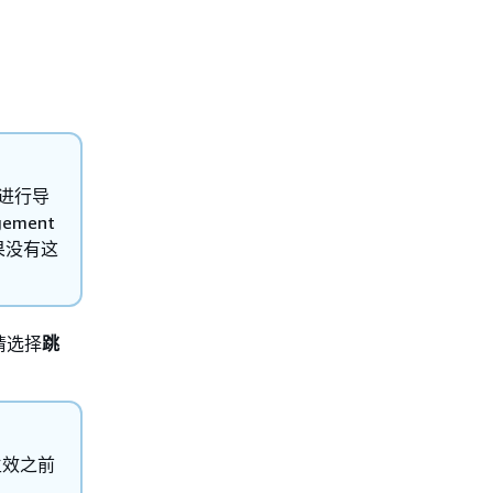
加密进行导
ement
如果没有这
请选择
跳
。
生效之前