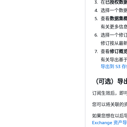
在
已授权数
选择一个数
查看
数据集
有关更多信
选择一个修
修订按从最
查看
修订概
有关导出基
导出到 S3
（可选）导
订阅生效后，即可设
您可以将关联的资产
如果您想在以后
Exchange 资