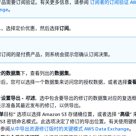
产品需要订阅验证。有关更多信息，请参阅
订阅者的订阅验证 AWS
ange
。
息，选择定价优惠，然后选择
订阅
。
您订阅的是付费产品，则系统会提示您确认订阅决策。
含的数据集
下，查看列出的
数据集
。
毕后，您可以选择一个数据集来访问您的授权数据，或者选择
查
。
于
设置导出 -
可选
，选中包含要导出的修订的数据集对应的复选
表示准备其最近发布的修订，以供导出。
单
目标” 选项以选择 Amazon S3 存储桶位置，或者选择 “
高级
”
on S3 密钥命名模式。此选项决定了修订的导出位置。有关使用键
请参阅
从中导出资源修订版时的关键模式 AWS Data Exchange
。