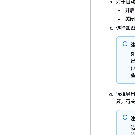
对于
自
开启
关闭
选择
加
如
出
(
选择
导
过
。有