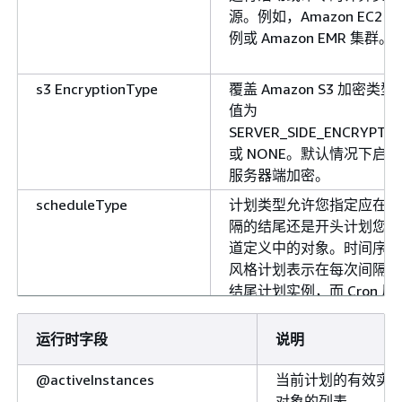
源。例如，Amazon EC2 实
例或 Amazon EMR 集群。
s3 EncryptionType
覆盖 Amazon S3 加密类型
值为
SERVER_SIDE_ENCRYPTI
或 NONE。默认情况下启用
服务器端加密。
scheduleType
计划类型允许您指定应在间
隔的结尾还是开头计划您管
道定义中的对象。时间序列
风格计划表示在每次间隔的
结尾计划实例，而 Cron 风
计划表示应在每次间隔的开
头计划实例。按需计划让您
运行时字段
说明
可以在每次激活时运行一次
管道。这意味着，您不需要
@activeInstances
当前计划的有效实
克隆或重新创建管道以再次
对象的列表。