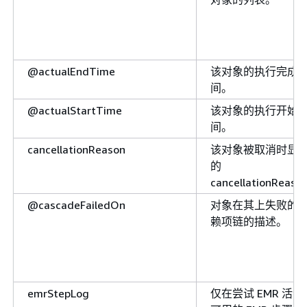
运行它。如果您使用按需计
划，则必须在默认对象中指
定它，并且必须是在管道中
为对象指定的唯一
@actualEndTime
该对象的执行完成
scheduleType。要使用按
间。
管道，您只需为后续每次运
@actualStartTime
该对象的执行开始
行调用该 ActivatePipeline
间。
操作即可。值包括：cron、
ondemand 和 timeseries
cancellationReason
该对象被取消时显
的
workerGroup
工作线程组。这可用于路由
cancellationReas
任务。如果您提供 runsOn
值并且存在 workerGroup
@cascadeFailedOn
对象在其上失败的
则将忽略 workerGroup。
赖项链的描述。
emrStepLog
仅在尝试 EMR 活动