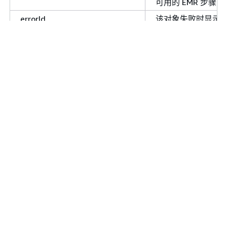
可用的 EMR 步骤日
errorId
该对象失败时显示
errorId。
errorMessage
该对象失败时显示
errorMessage。
errorStackTrace
该对象失败时显示
错误堆栈跟踪。
@finishedTime
该对象完成其执行
时间。
hadoopJobLog
在尝试基于 EMR 的
动时可用的 Hadoop
任务日志。
@healthStatus
对象的运行状况，
映进入终止状态的
个对象实例成功还
失败。