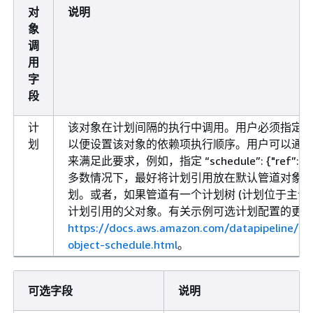
对
说明
象
调
用
字
段
计
该对象在计划间隔的执行中调用。用户必须指定
划
以便设置该对象的依赖项执行顺序。用户可以通
来满足此要求，例如，指定 “schedule”:
{
"ref”: 
多数情况下，最好将计划引用放在默认管道对象
划。或者，如果管道有一个计划树 (计划位于主计
计划引用的父对象。有关示例可选计划配置的更
https://docs.aws.amazon.com/datapipeline/la
object-schedule.html
。
可选字段
说明