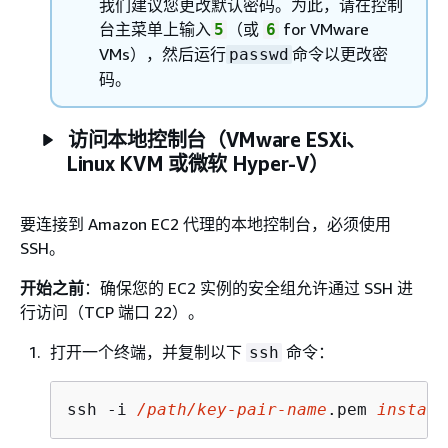
我们建议您更改默认密码。为此，请在控制
台主菜单上输入
（或
for VMware
5
6
VMs），然后运行
命令以更改密
passwd
码。
访问本地控制台（VMware ESXi、
Linux KVM 或微软 Hyper-V）
要连接到 Amazon EC2 代理的本地控制台，必须使用
SSH。
开始之前
：确保您的 EC2 实例的安全组允许通过 SSH 进
行访问（TCP 端口 22）。
打开一个终端，并复制以下
命令：
ssh
ssh -i 
/path/key-pair-name
.pem 
instanc