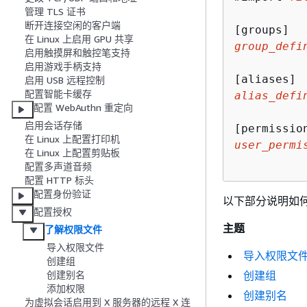
管理 TLS 证书
断开连接空闲的客户端
在 Linux 上启用 GPU 共享
group_defi
启用触摸屏和触控笔支持
启用游戏手柄支持
启用 USB 远程控制
配置智能卡缓存
alias_defi
配置 WebAuthn 重定向
启用会话存储
在 Linux 上配置打印机
user_permi
在 Linux 上配置剪贴板
配置多声道音频
配置 HTTP 标头
配置身份验证
以下部分说明如
配置授权
主题
了解权限文件
导入权限文件
导入权限文
创建组
创建组
创建别名
添加权限
创建别名
为虚拟会话启用到 X 服务器的远程 X 连