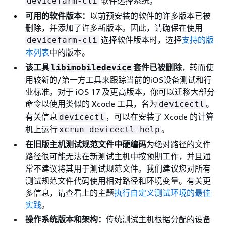
软件选择系统。
devicefarm-cli
可用的软件版本：
以前预安装的软件的许多版本已被
删除，并添加了许多新版本。因此，请确保在使用
选择软件版本时，选择
支持的版
devicefarm-cli
本列表
中的版本。
该工具
套件已被删除
，转而使
libimobiledevice
用较新的/第一方工具来跟踪当前的iOS设备测试和行
业标准。对于 iOS 17 及更高版本，你可以迁移大部分
命令以使用类似的 Xcode 工具，名为
。
devicectl
有关信息
，可以在安装了 Xcode 的计算
devicectl
机上运行
。
xcrun devicectl help
在旧版主机测试规范文件中硬编码
为绝对路径的文件
路径很可能无法在新测试主机中按预期工作，并且通
常不建议将其用于测试规范文件。我们建议您对所有
测试规范文件代码使用相对路径和环境变量。有关更
多信息，请查看上的主题
执行自定义测试环境的最佳
实践
。
操作系统版本和架构：
传统测试主机根据分配的设备