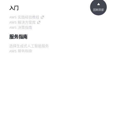
入门
回到顶部
AWS 实践经验教程
AWS 解决方案库
AWS 决策指南
服务指南
选择生成式人工智能服务
AWS 服务指南
GitHub 上的 AWS CLI 教程
开发人员工具
AWS 代码示例库
AWS CLI
AWS 构建者中心
AWS 开发人员工具博客
有用的链接
下载 AWS 文档 MCP 服务器
登录 AWS 管理控制台