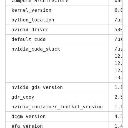
compute_architecture
x86_
kernel_version
6.8.
python_location
/usr
nvidia_driver
580.
default_cuda
/usr
nvidia_cuda_stack
/usr
12.6
12.8
12.9
13.0
nvidia_gds_version
1.16
gdr_copy
2.5.
nvidia_container_toolkit_version
1.18
dcgm_version
4.5.
efa_version
1.45