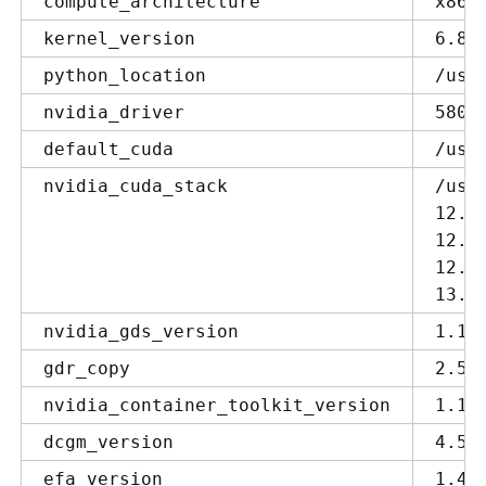
compute_architecture
x86_
kernel_version
6.8.
python_location
/usr
nvidia_driver
580.
default_cuda
/usr
nvidia_cuda_stack
/usr
12.6
12.8
12.9
13.0
nvidia_gds_version
1.16
gdr_copy
2.5.
nvidia_container_toolkit_version
1.18
dcgm_version
4.5.
efa_version
1.45