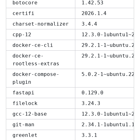
botocore
1.42.53
certifi
2026.1.4
charset-normalizer
3.4.4
cpp-12
12.3.0-1ubuntu1~22
docker-ce-cli
29.2.1-1~ubuntu.22
docker-ce-
29.2.1-1~ubuntu.22
rootless-extras
docker-compose-
5.0.2-1~ubuntu.22.
plugin
fastapi
0.129.0
filelock
3.24.3
gcc-12-base
12.3.0-1ubuntu1~22
git-man
2.34.1-1ubuntu1.15
greenlet
3.3.1