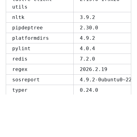
utils
nltk
3.9.2
pipdeptree
2.30.0
platformdirs
4.9.2
pylint
4.0.4
redis
7.2.0
regex
2026.2.19
sosreport
4.9.2-0ubuntu0~22.
typer
0.24.0
virtualenv
20.38.0
wireless-regdb
2025.07.10-0ubuntu
yarl
1.22.0
删除的软件包