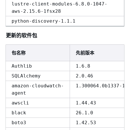
lustre-client-modules-6.8.0-1047-
aws-2.15.6-1fsx28
python-discovery-1.1.1
更新的软件包
包名称
先前版本
Authlib
1.6.8
SQLAlchemy
2.0.46
amazon-cloudwatch-
1.300064.0b1337-1
agent
awscli
1.44.43
black
26.1.0
boto3
1.42.53