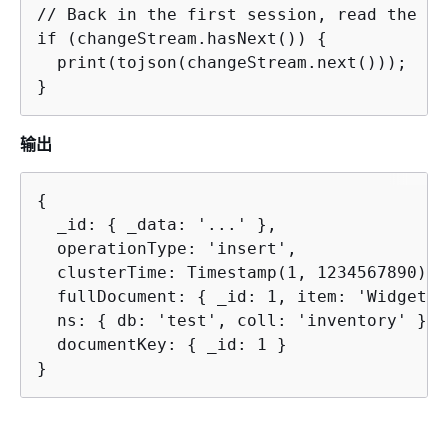
// Back in the first session, read the ch
if (changeStream.hasNext()) 
{
  print(tojson(changeStream.next()));

}
输出
{
  _id: 
{
 _data: '...' },

  operationType: 'insert',

  clusterTime: Timestamp(1, 1234567890),

  fullDocument: 
{
 _id: 1, item: 'Widget',
  ns: 
{
 db: 'test', coll: 'inventory' },

  documentKey: 
{
 _id: 1 }

}