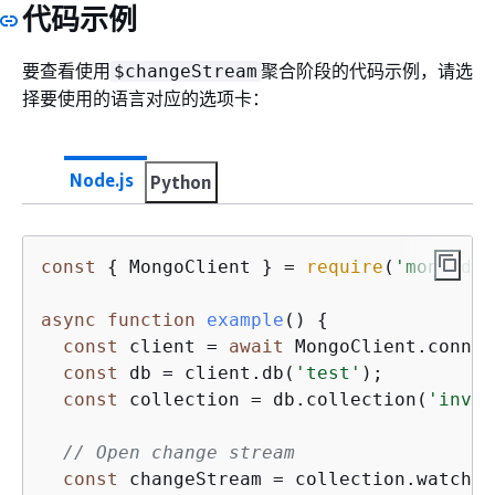
代码示例
要查看使用
聚合阶段的代码示例，请选
$changeStream
择要使用的语言对应的选项卡：
Node.js
Python
const
{
 MongoClient } = 
require
(
'mongodb'
async
function
example
(
) 
{
const
 client = 
await
 MongoClient.connec
const
 db = client.db(
'test'
);

const
 collection = db.collection(
'inven
// Open change stream
const
 changeStream = collection.watch([]