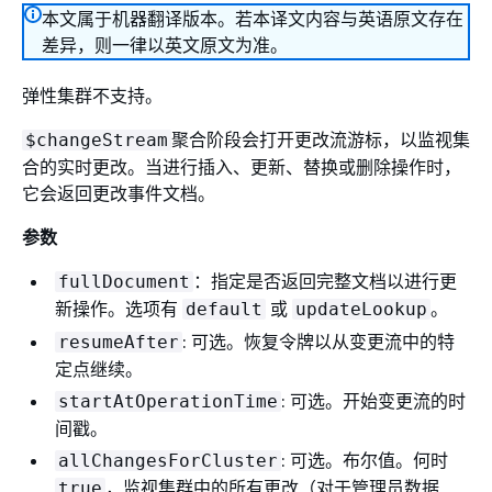
本文属于机器翻译版本。若本译文内容与英语原文存在
差异，则一律以英文原文为准。
弹性集群不支持。
聚合阶段会打开更改流游标，以监视集
$changeStream
合的实时更改。当进行插入、更新、替换或删除操作时，
它会返回更改事件文档。
参数
：指定是否返回完整文档以进行更
fullDocument
新操作。选项有
或
。
default
updateLookup
: 可选。恢复令牌以从变更流中的特
resumeAfter
定点继续。
: 可选。开始变更流的时
startAtOperationTime
间戳。
: 可选。布尔值。何时
allChangesForCluster
，监视集群中的所有更改（对于管理员数据
true