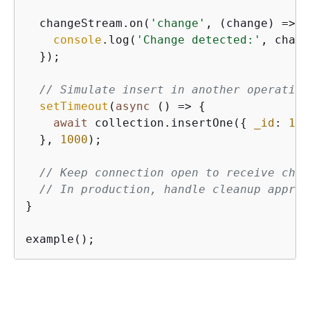
  changeStream.on(
'change'
, 
(
change
) =>
{
console
.log(
'Change detected:'
, chang
  });

// Simulate insert in another operation
setTimeout
(
async
 () => 
{
await
 collection.insertOne(
{
_id
: 
1
, 
  }, 
1000
);

// Keep connection open to receive chan
// In production, handle cleanup approp
}

example();