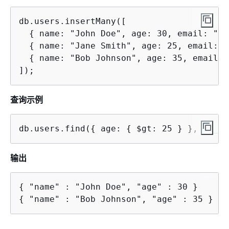
db.users.insertMany([

{
 name: "John Doe", age: 30, email: "jo
{
 name: "Jane Smith", age: 25, email: "
{
 name: "Bob Johnson", age: 35, email: 
]);
查询示例
db.users.find(
{
 age: 
{
 $gt: 25 } }, 
{
 _id
输出
{
{
 "name" : "Bob Johnson", "age" : 35 }