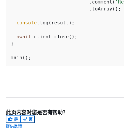
                           .comment(
'Retr
                           .toArray();

console
.log(result);

await
 client.close();

}

main();
此页内容对您是否有帮助？
是
否
提供反馈