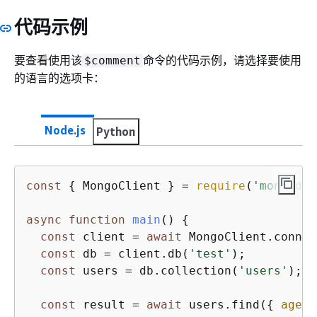
代码示例
要查看使用该
命令的代码示例，请选择要使用
$comment
的语言的选项卡：
Node.js
Python
const
{
 MongoClient } = 
require
(
'mongodb'
async
function
main
(
) 
{
const
 client = 
await
 MongoClient.connec
const
 db = client.db(
'test'
);

const
 users = db.collection(
'users'
);

const
 result = 
await
 users.find(
{
age
: 