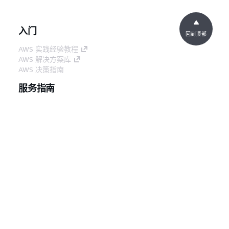
端点
DocumentDB 集
群的一个端点，用
入门
于连接到该集群的
回到顶部
可用副本之一。每
AWS 实践经验教程
个 Amazon
AWS 解决方案库
DocumentDB 集
AWS 决策指南
群都具有一个读取
服务指南
器端点。如果有多
个副本，则读取器
选择生成式人工智能服务
端点会将每个连接
AWS 服务指南
GitHub 上的 AWS CLI 教程
请求定向到
Amazon
开发人员工具
DocumentDB 副
AWS 代码示例库
本之一。
AWS CLI
实例端
Amazon
N/A
AWS 构建者中心
AWS 开发人员工具博客
点
DocumentDB 集
群中的实例的一个
有用的链接
端点，用于连接到