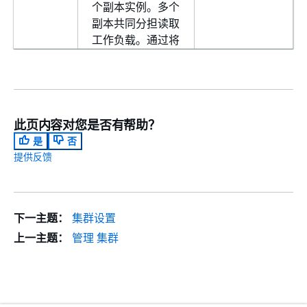
个副本实例。多个
副本共同分担读取
工作负载。通过将
副本置于单独的可
用区中，您还可以
提高数据库可用
性。
此页内容对您是否有帮助？
集群端
Amazon
N/A
是
否
点
DocumentDB 集
提供反馈
群的一个端点，用
于连接到该集群的
当前主实例。每个
Amazon
下一主题：
集群设置
DocumentDB 集
上一主题：
管理 集群
群都具有一个集群
端点和一个主实
例。
读取器
Amazon
N/A