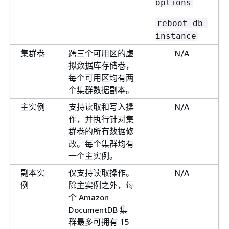
options
reboot-db-
instance
集群卷
跨三个可用区的虚
N/A
拟数据库存储卷，
每个可用区均有两
个集群数据副本。
主实例
支持读取和写入操
N/A
作，并执行针对集
群卷的所有数据修
改。每个集群均有
一个主实例。
副本实
仅支持读取操作。
N/A
例
除主实例之外，每
个 Amazon
DocumentDB 集
群最多可拥有 15