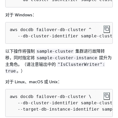
对于 Windows：
aws docdb failover-db-cluster ^

   --db-cluster-identifier sample-cluster
以下操作将强制
集群进行故障转
sample-cluster
移，同时指定将
提升为
sample-cluster-instance
主角色。（请注意输出中的
"IsClusterWriter":
。）
true
对于 Linux、macOS 或 Unix：
aws docdb failover-db-cluster \

   --db-cluster-identifier sample-cluster 
   --target-db-instance-identifier sample