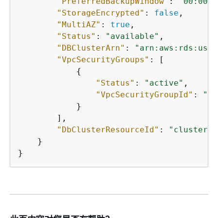
"PreferredBackupWindow"
: 
"00:00-0
"StorageEncrypted"
: 
false
,

"MultiAZ"
: 
true
,

"Status"
: 
"available"
,

"DBClusterArn"
: 
"arn:aws:rds:us-e
"VpcSecurityGroups"
: [

{
"Status"
: 
"active"
,

"VpcSecurityGroupId"
: 
"sg
            }

        ],

"DbClusterResourceId"
: 
"cluster-A
    }

}