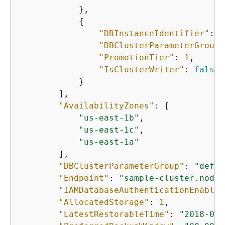
            },

{
"DBInstanceIdentifier"
: 
"
"DBClusterParameterGroupS
"PromotionTier"
: 
1
,

"IsClusterWriter"
: 
false
            }

        ],

"AvailabilityZones"
: [

"us-east-1b"
,

"us-east-1c"
,

"us-east-1a"
        ],

"DBClusterParameterGroup"
: 
"defau
"Endpoint"
: 
"sample-cluster.node.
"IAMDatabaseAuthenticationEnabled
"AllocatedStorage"
: 
1
,

"LatestRestorableTime"
: 
"2018-08-