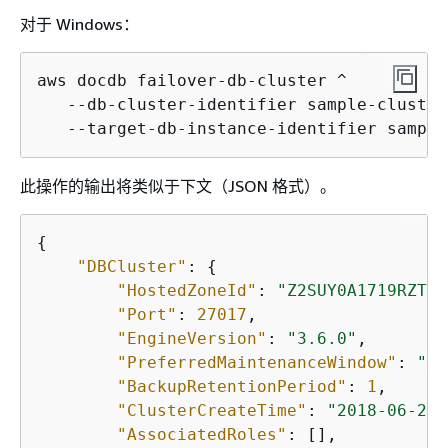
对于 Windows：
aws docdb failover-db-cluster ^

   --db-cluster-identifier sample-cluster 
   --target-db-instance-identifier sample
此操作的输出将类似于下文（JSON 格式）。
{
"DBCluster"
: 
{
"HostedZoneId"
: 
"Z2SUY0A1719RZT"
,

"Port"
: 
27017
,

"EngineVersion"
: 
"3.6.0"
,

"PreferredMaintenanceWindow"
: 
"th
"BackupRetentionPeriod"
: 
1
,

"ClusterCreateTime"
: 
"2018-06-28T
"AssociatedRoles"
: [],
