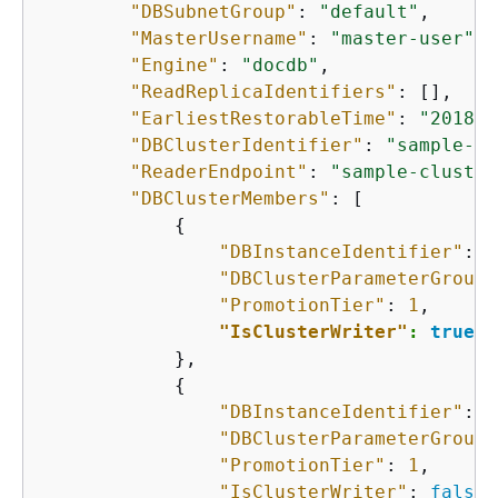
"DBSubnetGroup"
: 
"default"
,

"MasterUsername"
: 
"master-user"
,

"Engine"
: 
"docdb"
,

"ReadReplicaIdentifiers"
: [],

"EarliestRestorableTime"
: 
"2018-0
"DBClusterIdentifier"
: 
"sample-cl
"ReaderEndpoint"
: 
"sample-cluster
"DBClusterMembers"
: [

{
"DBInstanceIdentifier"
: 
"
"DBClusterParameterGroupS
"PromotionTier"
: 
1
,

"IsClusterWriter"
: 
true
            },

{
"DBInstanceIdentifier"
: 
"
"DBClusterParameterGroupS
"PromotionTier"
: 
1
,

"IsClusterWriter"
: 
false