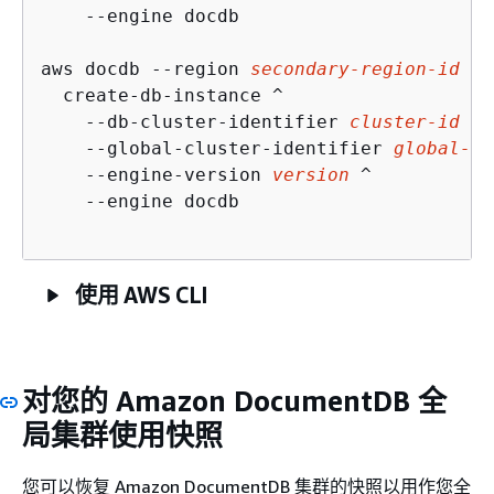
    --engine docdb

aws docdb --region 
secondary-region-id
 ^

  create-db-instance ^

    --db-cluster-identifier 
cluster-id
 ^

    --global-cluster-identifier 
global-cl
    --engine-version 
version
 ^

    --engine docdb

使用 AWS CLI
对您的 Amazon DocumentDB 全
局集群使用快照
您可以恢复 Amazon DocumentDB 集群的快照以用作您全