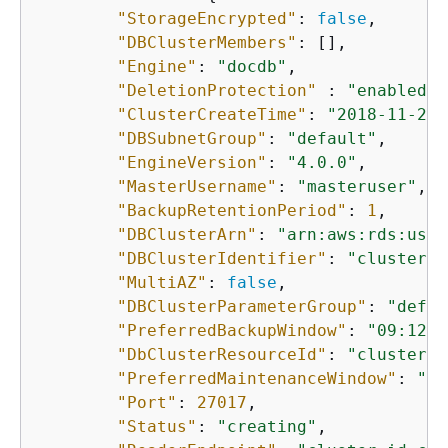
"StorageEncrypted"
: 
false
,

"DBClusterMembers"
: [],

"Engine"
: 
"docdb"
,

"DeletionProtection"
 : 
"enabled"
,

"ClusterCreateTime"
: 
"2018-11-26T
"DBSubnetGroup"
: 
"default"
,

"EngineVersion"
: 
"4.0.0"
,

"MasterUsername"
: 
"masteruser"
,

"BackupRetentionPeriod"
: 
1
,

"DBClusterArn"
: 
"arn:aws:rds:us-e
"DBClusterIdentifier"
: 
"cluster-i
"MultiAZ"
: 
false
,

"DBClusterParameterGroup"
: 
"defau
"PreferredBackupWindow"
: 
"09:12-0
"DbClusterResourceId"
: 
"cluster-K
"PreferredMaintenanceWindow"
: 
"tu
"Port"
: 
27017
,

"Status"
: 
"creating"
,
