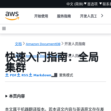
中文 (简体)
首选项
联系
开始使用
服务指南
开发人员工具
文档
Amazon DocumentDB
开发人员指南
快速入门指南：全局
文档
Amazon DocumentDB
开发人员指南
集群
PDF
RSS
Markdown
聚焦模式
本页内容
本文属于机器翻译版本。若本译文内容与英语原文存在差