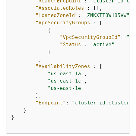
"ReaderEndpoint"
: 
"cluster-id.clu
"AssociatedRoles"
: [],

"HostedZoneId"
: 
"ZNKXTT8WH85VW"
,

"VpcSecurityGroups"
: [

{
"VpcSecurityGroupId"
: 
"sg
"Status"
: 
"active"
            }

        ],

"AvailabilityZones"
: [

"us-east-1a"
,

"us-east-1c"
,

"us-east-1e"
        ],

"Endpoint"
: 
"cluster-id.cluster-s
    }

}
