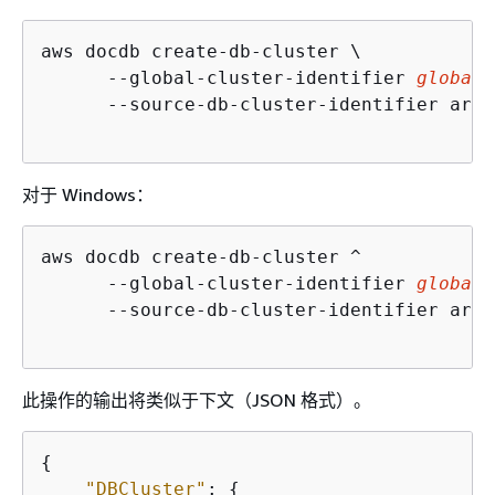
aws docdb create-db-cluster \

      --global-cluster-identifier 
global-
      --source-db-cluster-identifier arn:
对于 Windows：
aws docdb create-db-cluster ^

      --global-cluster-identifier 
global-
      --source-db-cluster-identifier arn:
此操作的输出将类似于下文（JSON 格式）。
{
"DBCluster"
: 
{