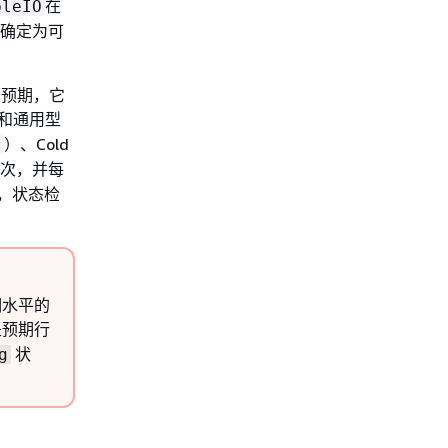
在
bleIO
被确定为可
于预期，它
和通用型
）、Cold
1
一次，并每
，状态检
期水平的
是预期行
状
g