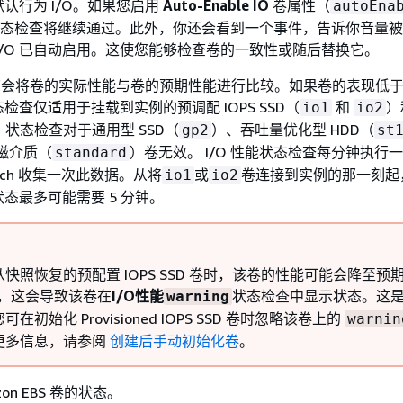
认行为 I/O。如果您启用
Auto-Enable IO
卷属性（
autoEna
卷状态检查将继续通过。此外，你还会看到一个事件，告诉你音量
I/O 已自动启用。这使您能够检查卷的一致性或随后替换它。
检查会将卷的实际性能与卷的预期性能进行比较。如果卷的表现低
检查仅适用于挂载到实例的预调配 IOPS SSD（
和
）
io1
io2
。状态检查对于通用型 SSD（
）、吞吐量优化型 HDD（
gp2
st
磁介质（
）卷无效。 I/O 性能状态检查每分钟执行
standard
Watch 收集一次此数据。从将
或
卷连接到实例的那一刻起
io1
io2
能状态最多可能需要 5 分钟。
快照恢复的预配置 IOPS SSD 卷时，该卷的性能可能会降至预
下，这会导致该卷在
I/O性能
状态检查中显示状态。这
warning
在初始化 Provisioned IOPS SSD 卷时忽略该卷上的
warnin
更多信息，请参阅
创建后手动初始化卷
。
on EBS 卷的状态。