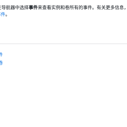
在导航器中选择
事件
来查看实例和卷所有的事件。有关更多信息
事件
。
件
卷