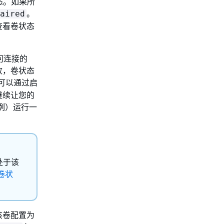
态。如果所
。
aired
查看卷状态
任何连接的
败，卷状态
您可以通过启
继续让您的
 实例）运行一
处于该
卷状
该卷配置为