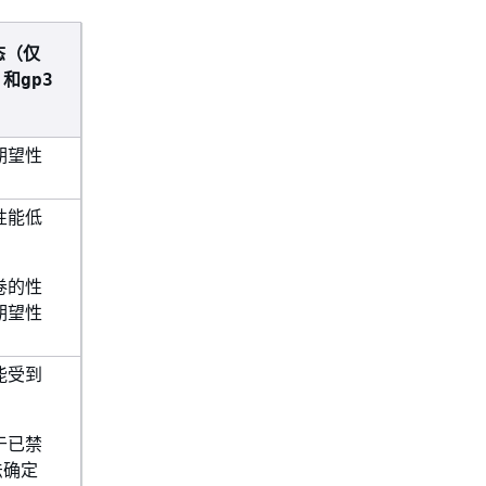
态（仅
、和
gp3
期望性
性能低
）
卷的性
期望性
能受到
于已禁
法确定