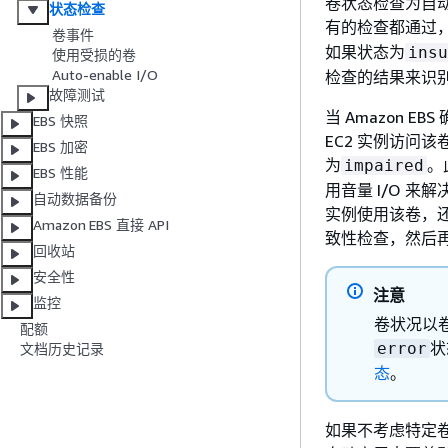
卷状态检查为自动
状态检查
有的检查都通过
卷事件
如果状态为
insu
使用受损的卷
Auto-enable I/O
检查的结果来识
故障测试
当 Amazon 
EBS 快照
EC2 实例访问
EBS 加密
为
。
impaired
EBS 性能
用音量 I/O 
自动数据备份
实例使用该卷，
Amazon EBS 直接 API
致性检查，然后
回收站
安全性
注意
监控
卷状况以
配额
状
error
文档历史记录
态
。
如果不考虑特定