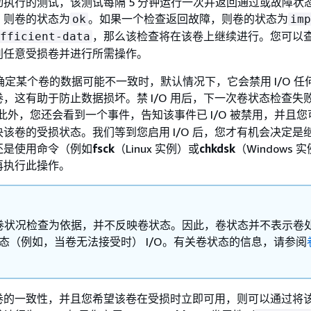
执行的测试，该测试每隔 5 分钟运行一次并返回通过或故障状
，则卷的状态为
。如果一个检查返回故障，则卷的状态为
ok
imp
，那么该检查将在该卷上继续进行。您可以
fficient-data
别任意受损卷并进行所需操作。
EBS 确定某个卷的数据可能不一致时，默认情况下，它会禁用 I/O 
该卷，这有助于防止数据损坏。禁 I/O 用后，下一次卷状态检查失
此外，您还会看到一个事件，告知该事件已 I/O 被禁用，并且
来解决该卷的受损状态。我们等到您启用 I/O 后，您才有机会决定是
还是使用命令（例如
fsck
（Linux 实例）或
chkdsk
（Windows
再执行此操作。
卷状况检查为依据，并不反映卷状态。因此，卷状态并不表示卷
态（例如，当卷无法接受时） I/O。有关卷状态的信息，请参阅
卷的一致性，并且您希望该卷在受损时立即可用，则可以通过将