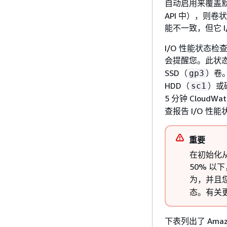
自动启用来覆盖默
API 中），则
能不一致，但它 
I/O 性能状态
会提醒您。此状态
SSD（
）卷
gp3
HDD（
）或
sc1
5 分钟 Cloud
查报告 I/O 性
重要
在初始化从
50% 以
为，并且您可
态。有关
下表列出了 Amaz