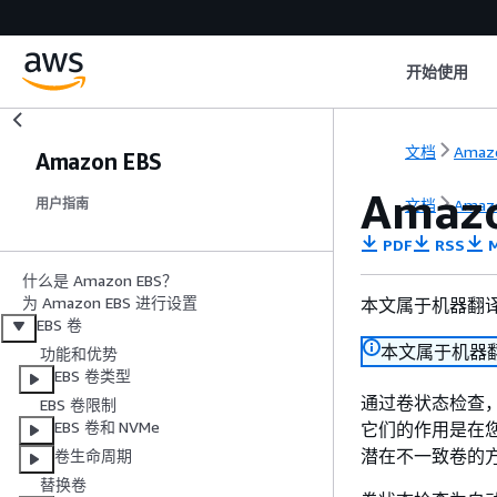
开始使用
文档
Amaz
Amazon EBS
Amaz
文档
Amaz
用户指南
PDF
RSS
M
什么是 Amazon EBS？
为 Amazon EBS 进行设置
本文属于机器翻
EBS 卷
本文属于机器
功能和优势
EBS 卷类型
通过卷状态检查，
EBS 卷限制
EBS 卷和 NVMe
它们的作用是在您
潜在不一致卷的
卷生命周期
替换卷