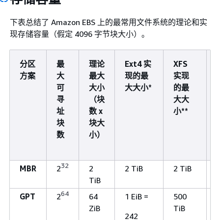
下表总结了 Amazon EBS 上的最常用文件系统的理论和实
现存储容量（假定 4096 字节块大小）。
分区
最
理论
Ext4 实
XFS
方案
大
最大
现的最
实现
可
大小
大大小*
的最
寻
（块
大大
址
数 x
小**
块
块大
数
小）
32
MBR
2
2
2 TiB
2 TiB
TiB
64
GPT
2
64
1 EiB =
500
ZiB
TiB
242