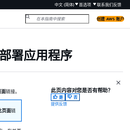
中文 (简体)
首选项
联系我们
反馈
创建 AWS 账户
S 上部署应用程序
此页内容对您是否有帮助？
页面
链接。
是
否
提供反馈
辑此页面
链