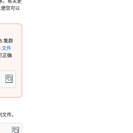
用程序。有关更
以便您可以
S 集群
g 文件
已正确
制文件。