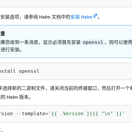
安装选项，请参阅 Helm 文档中的
安装 Helm
。
注意
如果您收到一条消息，显示必须首先安装
，则可以使
openssl
令进行安装。
nstall openssl
中选择新的二进制文件，请关闭当前的终端窗口，然后打开一个
 Helm 版本。
rsion --template=
'
{
{
 .Version }}
{
{
 "\n" }}'
下。