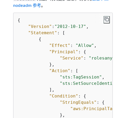
nodeadm 参考
。
{
"Version"
:
"2012-10-17"
,

"Statement"
: [

{
"Effect"
: 
"Allow"
,

"Principal"
: 
{
"Service"
: 
"rolesanywh
            },

"Action"
: [

"sts:TagSession"
,

"sts:SetSourceIdentity
            ],

"Condition"
: 
{
"StringEquals"
: 
{
"aws:PrincipalTag/
                },
