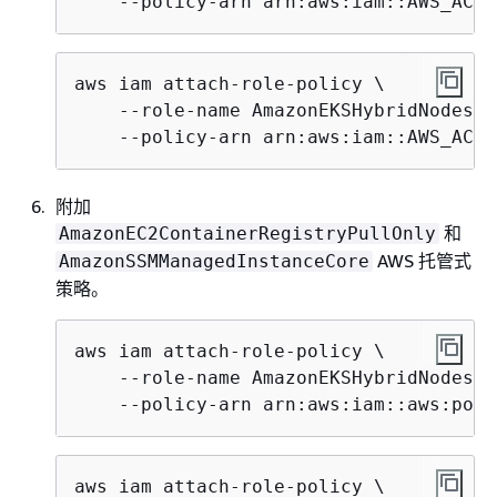
    --policy-arn arn:aws:iam::AWS_ACCO
aws iam attach-role-policy \

    --role-name AmazonEKSHybridNodesRol
    --policy-arn arn:aws:iam::AWS_ACCO
附加
和
AmazonEC2ContainerRegistryPullOnly
AWS 托管式
AmazonSSMManagedInstanceCore
策略。
aws iam attach-role-policy \

    --role-name AmazonEKSHybridNodesRol
    --policy-arn arn:aws:iam::aws:poli
aws iam attach-role-policy \
