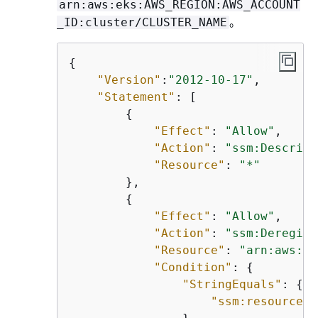
arn:aws:eks:AWS_REGION:AWS_ACCOUNT
。
_ID:cluster/CLUSTER_NAME
{
"Version"
:
"2012-10-17"
,

"Statement"
: [

{
"Effect"
: 
"Allow"
,

"Action"
: 
"ssm:Describe
"Resource"
: 
"*"
        },

{
"Effect"
: 
"Allow"
,

"Action"
: 
"ssm:Deregist
"Resource"
: 
"arn:aws:ss
"Condition"
: 
{
"StringEquals"
: 
{
"ssm:resourceTa