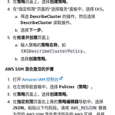
在
策略
页面上，选择
创建策略
。
在“指定权限”页面的“选择服务”面板中，选择 EKS。
筛选
DescribeCluster
的操作，然后选择
DescribeCluster
读取操作。
选择
下一步
。
在
检查并创建
页面上
输入策略的
策略名称
，如
。
EKSDescribeClusterPolicy
选择
创建策略
。
AWS SSM 混合激活的步骤
打开
Amazon IAM 控制台
在左侧导航窗格中，选择
Policies（策略）
。
在
策略
页面上，选择
创建策略
。
在
指定权限
页面右上角的
策略编辑器
导航中，选择
JSON
。粘贴以下代码段。请将
替换
AWS_REGION
为您的 AWS SSM 混合激活所在的 AWS 区域，并将