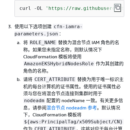
curl -OL 
'https://raw.githubuserconten
使用以下选项创建
cfn-iamra-
：
parameters.json
将
替换为混合节点 IAM 角色的名
ROLE_NAME
称。如果您未指定名称，则默认情况下
CloudFormation 模板将使用
作为其创建的
AmazonEKSHybridNodesRole
角色的名称。
请将
替换为用于唯一标识主
CERT_ATTRIBUTE
机的每台计算机的证书属性。使用的证书属性必
须与您在将混合节点连接到集群时用于
配置的 nodeName 一致。有关更多信
nodeadm
息，请参阅
混合节点 nodeadm 参考
。默认情况
下，CloudFormation 模板将
$
{
aws:PrincipalTag/x509Subject/CN}
作为
，这将对应于每台计算
CERT_ATTRIBUTE