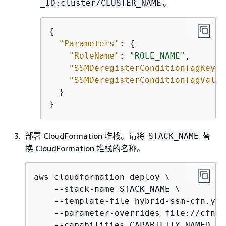
。
_ID:cluster/CLUSTER_NAME
{
"Parameters"
: 
{
"RoleName"
: 
"ROLE_NAME"
,

"SSMDeregisterConditionTagKey"
:
"SSMDeregisterConditionTagValue
  }

}
部署 CloudFormation 堆栈。请将
替
STACK_NAME
换 CloudFormation 堆栈的名称。
aws cloudformation deploy \

    --stack-name STACK_NAME \

    --template-file hybrid-ssm-cfn.yaml
    --parameter-overrides file://cfn-s
    --capabilities CAPABILITY_NAMED_IA