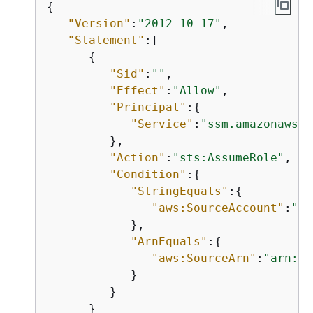
{
"Version"
:
"2012-10-17"
,

"Statement"
:[

{
"Sid"
:
""
,

"Effect"
:
"Allow"
,

"Principal"
:
{
"Service"
:
"ssm.amazonaws.c
         },

"Action"
:
"sts:AssumeRole"
,

"Condition"
:
{
"StringEquals"
:
{
"aws:SourceAccount"
:
"12
            },

"ArnEquals"
:
{
"aws:SourceArn"
:
"arn:aw
            }

         }

      }
