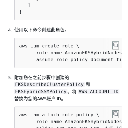
   ]

}
使用以下命令创建此角色。
aws iam create-role \

    --role-name AmazonEKSHybridNodesRol
    --assume-role-policy-document file
附加您在之前步骤中创建的
和
EKSDescribeClusterPolicy
。将
EKSHybridSSMPolicy
AWS_ACCOUNT_ID
替换为您的AWS账户 ID。
aws iam attach-role-policy \

    --role-name AmazonEKSHybridNodesRol