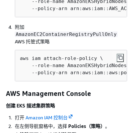
    --role-name AmazonEKSHybridNodesRol
    --policy-arn arn:aws:iam::AWS_ACCO
附加
AmazonEC2ContainerRegistryPullOnly
AWS 托管式策略
aws iam attach-role-policy \

    --role-name AmazonEKSHybridNodesRol
    --policy-arn arn:aws:iam::aws:poli
AWS Management Console
创建 EKS 描述集群策略
打开
Amazon IAM 控制台
在左侧导航窗格中，选择
Policies（策略）
。