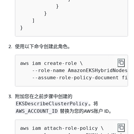
            }

        }

    ]

}
使用以下命令创建此角色。
aws iam create-role \

    --role-name AmazonEKSHybridNodesRol
    --assume-role-policy-document file
附加您在之前步骤中创建的
。将
EKSDescribeClusterPolicy
替换为您的AWS账户 ID。
AWS_ACCOUNT_ID
aws iam attach-role-policy \
