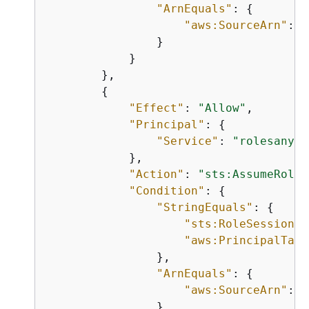
"ArnEquals"
: 
{
"aws:SourceArn"
: 
"
                }

            }

        },

{
"Effect"
: 
"Allow"
,

"Principal"
: 
{
"Service"
: 
"rolesanywh
            },

"Action"
: 
"sts:AssumeRole"
"Condition"
: 
{
"StringEquals"
: 
{
"sts:RoleSessionNa
"aws:PrincipalTag/
                },

"ArnEquals"
: 
{
"aws:SourceArn"
: 
"
                }
