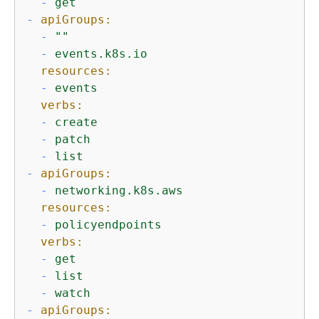
-
get
-
apiGroups:
-
""
-
events.k8s.io
resources:
-
events
verbs:
-
create
-
patch
-
list
-
apiGroups:
-
networking.k8s.aws
resources:
-
policyendpoints
verbs:
-
get
-
list
-
watch
-
apiGroups: