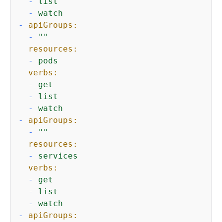
-
list
-
watch
-
apiGroups:
-
""
resources:
-
pods
verbs:
-
get
-
list
-
watch
-
apiGroups:
-
""
resources:
-
services
verbs:
-
get
-
list
-
watch
-
apiGroups: