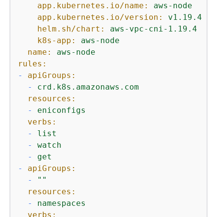
app.kubernetes.io/name:
aws-node
app.kubernetes.io/version:
v1.19.4
helm.sh/chart:
aws-vpc-cni-1.19.4
k8s-app:
aws-node
name:
aws-node
rules:
-
apiGroups:
-
crd.k8s.amazonaws.com
resources:
-
eniconfigs
verbs:
-
list
-
watch
-
get
-
apiGroups:
-
""
resources:
-
namespaces
verbs: