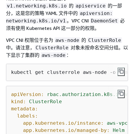
的
的一部
v1.networking.k8s.io
apiservice
分，这是您的策略 YAML 文件中的
apiversion:
。VPC CNI
必
networking.k8s.io/v1
DaemonSet
须有使用 Kubernetes API 这一部分的权限。
VPC CNI 权限位于名为
的
aws-node
ClusterRole
中。请注意，
对象未按命名空间分组。以
ClusterRole
下显示了集群的
：
aws-node
kubectl get clusterrole aws-node -o yaml
apiVersion:
rbac.authorization.k8s.io/v1
kind:
ClusterRole
metadata:
labels:
app.kubernetes.io/instance:
aws-vpc-c
app.kubernetes.io/managed-by:
Helm