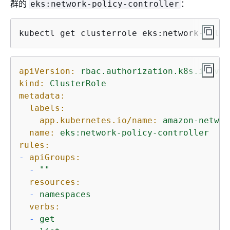
群的
：
eks:network-policy-controller
kubectl get clusterrole eks:network-polic
apiVersion:
rbac.authorization.k8s.io/v1
kind:
ClusterRole
metadata:
labels:
app.kubernetes.io/name:
amazon-networ
name:
eks:network-policy-controller
rules:
-
apiGroups:
-
""
resources:
-
namespaces
verbs:
-
get