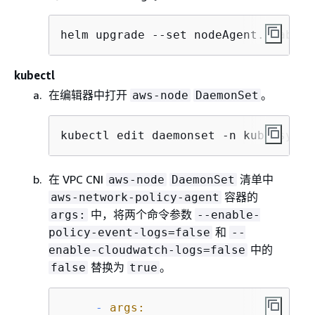
helm upgrade --set nodeAgent.enableP
kubectl
在编辑器中打开
。
aws-node
DaemonSet
kubectl edit daemonset -n kube-syste
在 VPC CNI
清单中
aws-node
DaemonSet
容器的
aws-network-policy-agent
中，将两个命令参数
args:
--enable-
和
policy-event-logs=false
--
中的
enable-cloudwatch-logs=false
替换为
。
false
true
-
args: