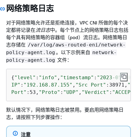
网络策略日志
对于网络策略允许还是拒绝连接，VPC CNI 所做的每个决
定都将记录在
流日志
中。每个节点上的网络策略日志包括
每个具有网络策略的容器组（pod）流日志。网络策略日
志存储在
/var/log/aws-routed-eni/network-
。以下示例来自
policy-agent.log
network-
文件：
policy-agent.log
{
"level"
:
"info"
,
"timestamp"
:
"2023-05-30T1
IP"
:
"192.168.87.155"
,
"Src Port"
:38971,
"De
Port"
:53,
"Proto"
:
"UDP"
,
"Verdict"
:
"ACCEPT"
默认情况下，网络策略日志被禁用。要启用网络策略日
志，请按照下列步骤操作：
注意