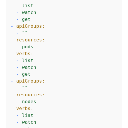
-
list
-
watch
-
get
-
apiGroups:
-
""
resources:
-
pods
verbs:
-
list
-
watch
-
get
-
apiGroups:
-
""
resources:
-
nodes
verbs:
-
list
-
watch