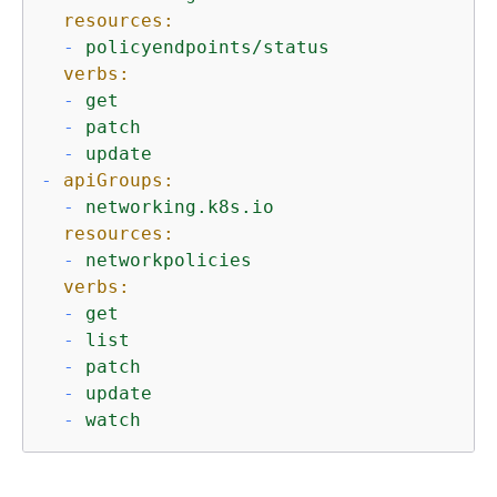
resources:
-
policyendpoints/status
verbs:
-
get
-
patch
-
update
-
apiGroups:
-
networking.k8s.io
resources:
-
networkpolicies
verbs:
-
get
-
list
-
patch
-
update
-
watch