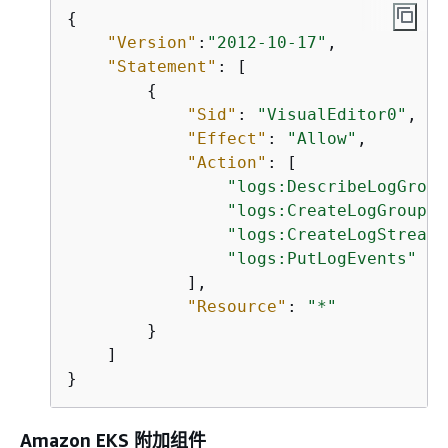
{
"Version"
:
"2012-10-17"
,

"Statement"
: [

{
"Sid"
: 
"VisualEditor0"
,

"Effect"
: 
"Allow"
,

"Action"
: [

"logs:DescribeLogGroup
"logs:CreateLogGroup"
,

"logs:CreateLogStream"
"logs:PutLogEvents"
            ],

"Resource"
: 
"*"
        }

    ]

}
Amazon EKS 附加组件