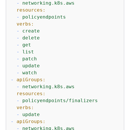
-
networking.k8s.aws
resources:
-
policyendpoints
verbs:
-
create
-
delete
-
get
-
list
-
patch
-
update
-
watch
-
apiGroups:
-
networking.k8s.aws
resources:
-
policyendpoints/finalizers
verbs:
-
update
-
apiGroups:
-
networking.k8s.aws