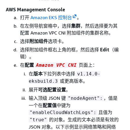
AWS Management Console
打开
Amazon EKS 控制台
。
在左侧导航窗格中，选择
集群
，然后选择要为其
配置 Amazon VPC CNI 附加组件的集群名称。
选择
附加组件
选项卡。
选择附加组件框右上角的框，然后选择
Edit
（编
辑）。
在
配置
页面上：
Amazon VPC CNI
在
版本
下拉列表中选择
v1.14.0-
或更高版本。
eksbuild.3
展开
可选配置设置
。
输入顶级 JSON 键
，值是
"nodeAgent":
一个在
配置值
中键为
且值为
"enableCloudWatchLogs":
的对象。生成的文本必须是有效的
"true"
JSON 对象。以下示例显示网络策略和网络