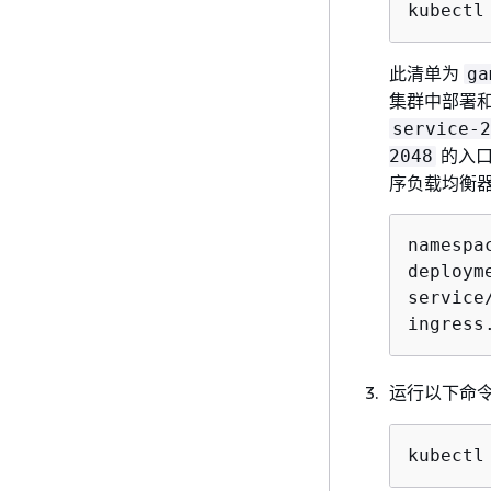
kubectl
此清单为
ga
集群中部署
service-2
的入口
2048
序负载均衡器
namespa
deploym
service
ingress
运行以下命
kubectl