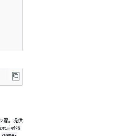
的步骤。提供
指示后者将
到
game-