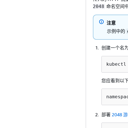
命名空间
2048
注意
示例中的
创建一个名
kubectl
您应看到以
namespa
部署
2048