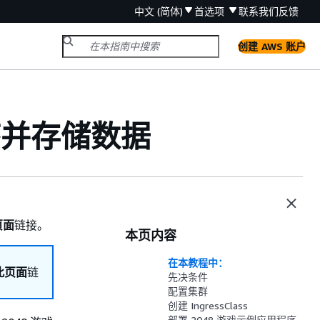
中文 (简体)
首选项
联系我们
反馈
创建 AWS 账户
序并存储数据
页面
链接。
本页内容
在本教程中：
辑此页面
链
先决条件
配置集群
创建 IngressClass
部署 2048 游戏示例应用程序