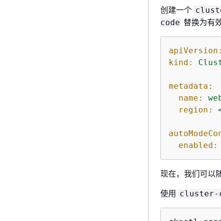
创建一个
clust
替换为有
code
apiVersion
kind:
Clus
metadata:
name:
we
region:
autoModeCo
enabled:
现在，我们可以
使用
cluster-