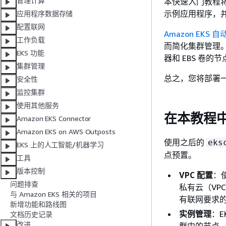
管理计算
本快速入门教程
示例应用程序，
应用程序数据存储
配置联网
Amazon EKS 
工作负载
而简化集群管理。
EKS 功能
器和 EBS 卷的节
集群管理
总之，您将部署一
安全性
监控集群
使用其他服务
在本教程
Amazon EKS Connector
Amazon EKS on AWS Outposts
使用之后的
eks
EKS 上的人工智能/机器学习
点预置。
工具
版本控制
VPC 配置
：使
问题排查
私有云（VP
与 Amazon EKS 相关的项目
有联网要求的 
新增功能和路线图
实例管理
：E
文档历史记录
改进
群中的节点