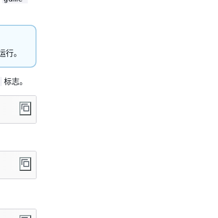
运行。
标志。
g