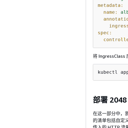
metadata:
name:
al
annotati
ingres
spec:
controll
将 IngressCla
kubectl ap
部署 20
在这一部分中，我
的清单包括自定义
传入的 HTTP