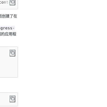
content.com/kubernetes-sigs/aws-load-balancer
从而创建了在
ngress-
网的应用程