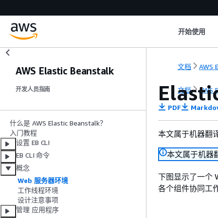
开始使用
文档
AWS E
AWS Elastic Beanstalk
Elast
文档
AWS E
开发人员指南
PDF
Markdo
什么是 AWS Elastic Beanstalk？
入门教程
本文属于机器翻
设置 EB CLI
本文属于机器
EB CLI 命令
概念
下图显示了一个 We
Web 服务器环境
各个组件协同工
工作线程环境
设计注意事项
管理 应用程序