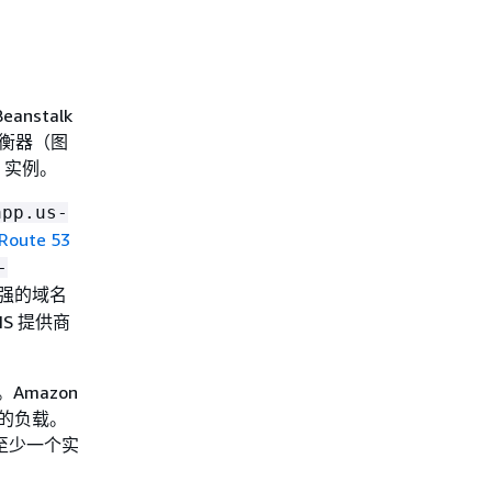
nstalk
均衡器（图
) 实例。
app.us-
Route 53
-
强的域名
S 提供商
。Amazon
增加的负载。
让至少一个实