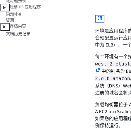
教程和示例
迁移 IIS 应用程序
问题排查
资源
存档内容
环境是应用程序的核
文档历史记录
会预配置运行应用
中为 ELB）、一个 
每个环境有一个指
west-2.elast
中的别名为 Elas
2.elb.amazon
系统（DNS）W
注册的域名会将
负载均衡器位于 Am
A EC2 uto 
如果您的应用程序负载
例保持运行。