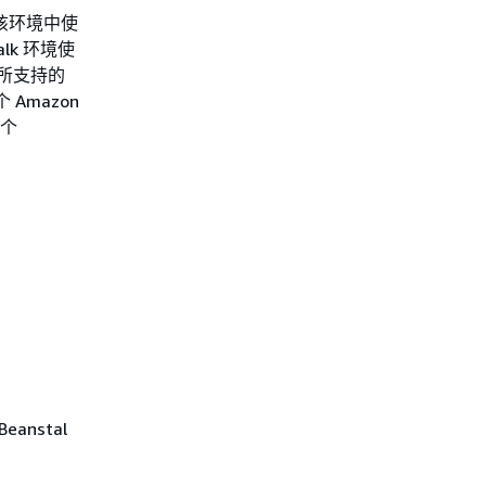
该环境中使
alk 环境使
有关所支持的
Amazon
个
nstal