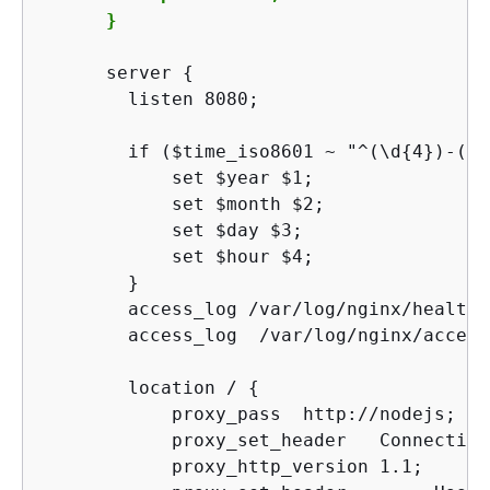
      }
      server 
{
        listen 8080;

        if ($time_iso8601 ~ "^(\d
{
4})-(\d
            set $year $1;

            set $month $2;

            set $day $3;

            set $hour $4;

        }

        access_log /var/log/nginx/healthd
        access_log  /var/log/nginx/access
        location / 
{
            proxy_pass  http://nodejs;

            proxy_set_header   Connection 
            proxy_http_version 1.1;
