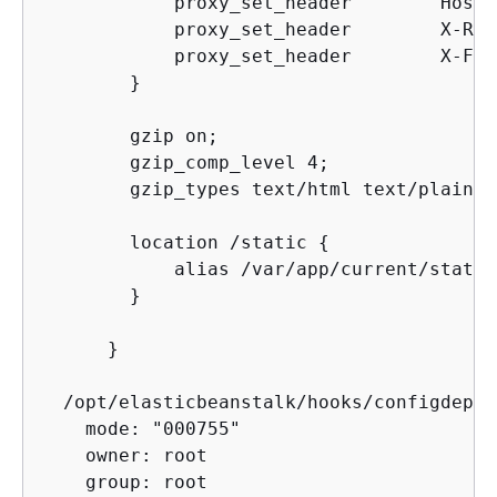
            proxy_set_header        Host 
            proxy_set_header        X-Rea
            proxy_set_header        X-For
        }

        gzip on;

        gzip_comp_level 4;

        gzip_types text/html text/plain t
        location /static 
{
            alias /var/app/current/static;
        }

      }

  /opt/elasticbeanstalk/hooks/configdeplo
    mode: "000755"

    owner: root

    group: root
