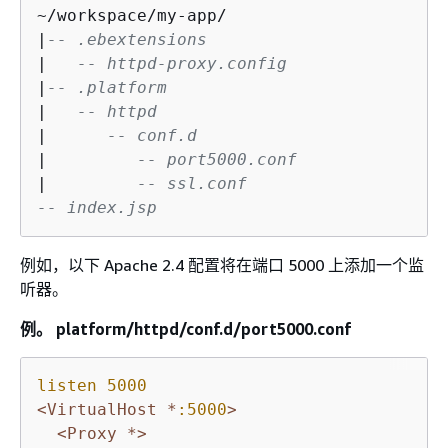
~/workspace/my-app/

|
-- .ebextensions
|   
-- httpd-proxy.config
|
-- .platform
|   
-- httpd
|      
-- conf.d
|         
-- port5000.conf
|         
-- ssl.conf
-- index.jsp
例如，以下 Apache 2.4 配置将在端口 5000 上添加一个监
听器。
例。 platform/httpd/conf.d/port5000.conf
listen
5000
<VirtualHost *
:5000
>
<Proxy *>