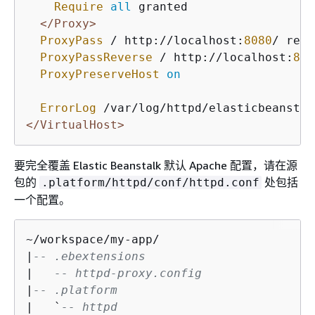
Require
all
 granted

</Proxy>
ProxyPass
 / http://localhost:
8080
/ retr
ProxyPassReverse
 / http://localhost:
808
ProxyPreserveHost
on
ErrorLog
</VirtualHost>
要完全覆盖 Elastic Beanstalk 默认 Apache 配置，请在源
包的
处包括
.platform/httpd/conf/httpd.conf
一个配置。
~/workspace/my-app/

|
-- .ebextensions
|   
-- httpd-proxy.config
|
-- .platform
|   `
-- httpd