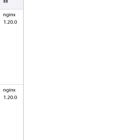
器
nginx
1.20.0
nginx
1.20.0