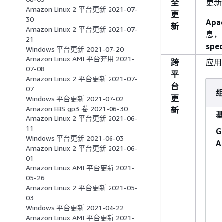
全
更新
Amazon Linux 2 平台更新 2021-07-
更
30
Apa
新
Amazon Linux 2 平台更新 2021-07-
息，
21
spe
Windows 平台更新 2021-07-20
Amazon Linux AMI 平台弃用 2021-
跨
应用
07-08
平
Amazon Linux 2 平台更新 2021-07-
台
07
更
Windows 平台更新 2021-07-02
Amazon EBS gp3 卷 2021-06-30
新
基
Amazon Linux 2 平台更新 2021-06-
11
G
Windows 平台更新 2021-06-03
A
Amazon Linux 2 平台更新 2021-06-
01
Amazon Linux AMI 平台更新 2021-
05-26
Amazon Linux 2 平台更新 2021-05-
03
Windows 平台更新 2021-04-22
Amazon Linux AMI 平台更新 2021-