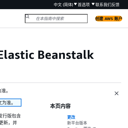
中文 (简体)
首选项
联系我们
反馈
创建 AWS 账户
stic Beanstalk
为准。
文为准。
本页内容
。此发行版包含
更改
y 更新，并
新平台版本