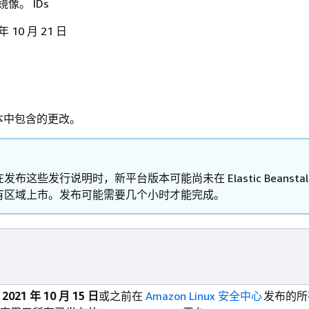
 镜像。 IDs
年 10 月 21 日
本中包含的更改。
布这些发行说明时，新平台版本可能尚未在 Elastic Beanstalk
有区域上市。发布可能需要几个小时才能完成。
将
2021 年 10 月 15 日
或之前在
Amazon Linux 安全中心
发布的所