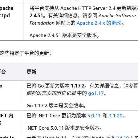
pache
将平台支持从 Apache HTTP Server 2.4 更新到版
ttpd
2.4.51
。有关详细信息，请参阅
Apache Software
Foundation
网站上的
Apache 2.4.x 的更改
。
Apache 2.4.51 版本是安全版本。
这些特定于平台的更新：
平台
更新
o
已将 Go 更新为版本
1.17.2
。有关详细信息，请参
编程语言发布历史记录
中的
go1.17
。
Go 1.17.2 版本是安全版本。
NET 内
已将 .NET Core 更新为版本
5.0.11
和
3.1.20
。
核
.NET Core 5.0.11 版本是安全版本。
ode.js
更新了 Node.js 14，以添加对 Node 版本
14.18.1