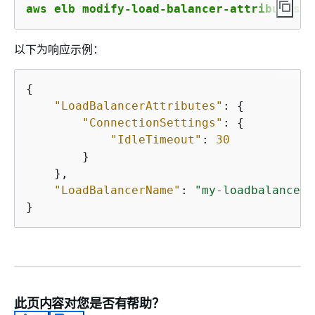
aws elb modify-load-balancer-attributes -
以下为响应示例：
{
"LoadBalancerAttributes"
: 
{
"ConnectionSettings"
: 
{
"IdleTimeout"
: 
30
        }

    }, 

"LoadBalancerName"
: 
"my-loadbalancer"
此页内容对您是否有帮助？