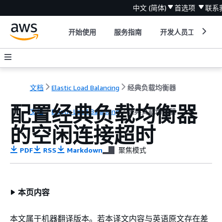
中文 (简体)
首选项
联系
开始使用
服务指南
开发人员工具
文档
Elastic Load Balancing
经典负载均衡器
配置经典负载均衡器
文档
Elastic Load Balancing
经典负载均衡器
的空闲连接超时
PDF
RSS
Markdown
聚焦模式
本页内容
本文属于机器翻译版本。若本译文内容与英语原文存在差