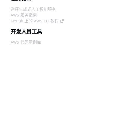
选择生成式人工智能服务
AWS 服务指南
GitHub 上的 AWS CLI 教程
开发人员工具
AWS 代码示例库
AWS CLI
AWS 构建者中心
AWS 开发人员工具博客
有用的链接
下载 AWS 文档 MCP 服务器
登录 AWS 管理控制台
AWS re:Post
隐私
网站条款
Cookie 首选项
© 2026,
Amazon Web Services, Inc. 或其附属公司。保留所有
中文 (简体)
权利。