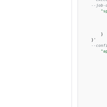
--job-
"s
        }

    }'

--conf
"a
           
           