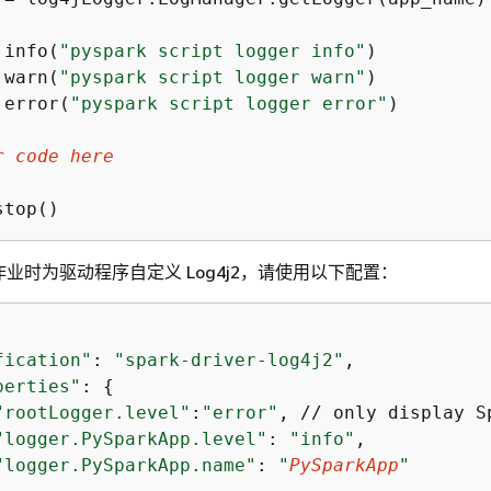
.info(
"pyspark script logger info"
)

.warn(
"pyspark script logger warn"
)

.error(
"pyspark script logger error"
)

r code here
stop()
k 作业时为驱动程序自定义 Log4j2，请使用以下配置：
fication"
: 
"spark-driver-log4j2"
,

perties"
: 
{
"rootLogger.level"
:
"error"
, // only display S
"logger.PySparkApp.level"
: 
"info"
, 

"logger.PySparkApp.name"
: 
"
PySparkApp
"