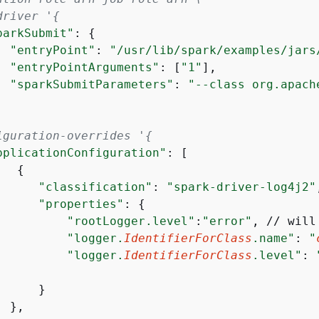
driver '
{
parkSubmit"
: 
{
"entryPoint"
: 
"/usr/lib/spark/examples/jars
"entryPointArguments"
: [
"1"
],

"sparkSubmitParameters"
: 
"--class org.apach
iguration-overrides '
{
pplicationConfiguration"
: [

{
"classification"
: 
"spark-driver-log4j2"
"properties"
: 
{
"rootLogger.level"
:
"error"
, // will
"logger.
IdentifierForClass
.name"
: 
"
"logger.
IdentifierForClass
.level"
: 
     }

 },
