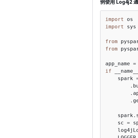
例使用 Log4j2 通
import
import
 sys

from
 pyspa
from
 pyspa
app_name =
if
 __name_
    spark =
        .bu
        .a
        .ge
    spark.
    sc = s
    log4jL
    LOGGER