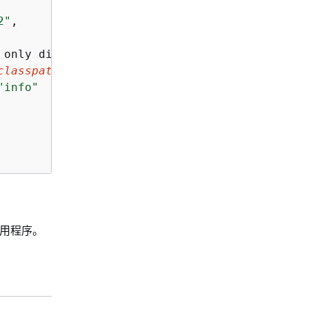
2"
,

 only display 
Spark
 error logs

classpath for setting logger
"
,

"info"
应用程序。