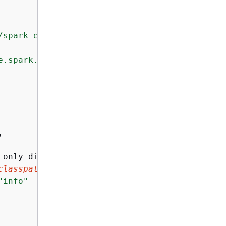
/spark-examples.jar"
,

e.spark.examples.SparkPi --conf spark.executo
,

 only display 
Spark
 error logs

classpath for setting logger
"
,

"info"