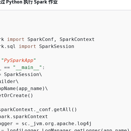
过 Python 执行 Spark 作业
rk 
import
rk.sql 
import
 SparkSession

 
"
PySparkApp
"
_ == 
"__main__"
:

 SparkSession\

ilder\

ppName(app_name)\

tOrCreate()

sparkContext._conf.getAll()

park.sparkContext

ogger = sc._jvm.org.apache.log4j

 = log4jLogger.LogManager.getLogger(app_name)
