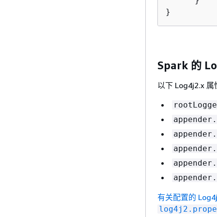
      }

}
Spark 的 
以下 Log4j2.
rootLogge
appender.
appender.
appender.
appender.
appender.
有关配置的 Log
log4j2.prope