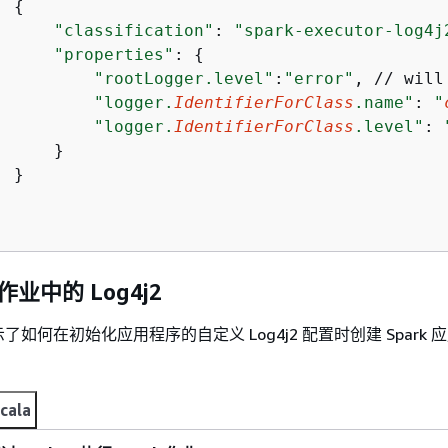
{
"classification"
: 
"spark-executor-log4j
"properties"
: 
{
"rootLogger.level"
:
"error"
, // will
"logger.
IdentifierForClass
.name"
: 
"
"logger.
IdentifierForClass
.level"
: 
     }

 }

 作业中的 Log4j2
如何在初始化应用程序的自定义 Log4j2 配置时创建 Spark 
cala