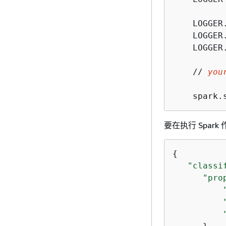
    LOGGER
    LOGGER
    LOGGER
    // 
you
    spark.
要在执行 Spar
{
"classi
"pro