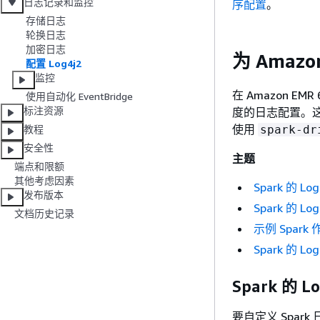
日志记录和监控
序配置
。
存储日志
轮换日志
加密日志
为 Amazon
配置 Log4j2
监控
在 Amazon E
使用自动化 EventBridge
标注资源
度的日志配置。这简化
使用
spark-dr
教程
安全性
主题
端点和限额
其他考虑因素
Spark 的 Lo
发布版本
Spark 的 L
文档历史记录
示例 Spark 
Spark 的 L
Spark 的 L
要自定义 Spar