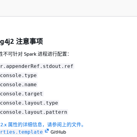
Log4j2 注意事项
x 属性不可针对 Spark 进程进行配置：
r.appenderRef.stdout.ref
console.type
console.name
console.target
console.layout.type
console.layout.pattern
4j2.x 属性的详细信息，请参阅上的文件。
GitHub
rties.template